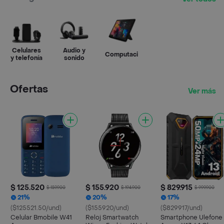
Celulares
Audio y
Computación
y telefonía
sonido
Ofertas
Ver más
$ 125.520
$ 155.920
$ 829.915
$ 159.900
$ 194.900
$ 999.900
21%
20%
17%
($125521.50/und)
($155920/und)
($829917/und)
Celular Bmobile W41
Reloj Smartwatch
Smartphone Ulefone