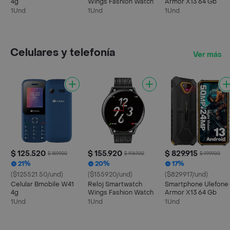
4g
Wings Fashion Watch
Armor X13 64 Gb
1Und
1Und
1Und
Celulares y telefonía
Ver más
$ 125.520
$ 155.920
$ 829.915
$ 159.900
$ 194.900
$ 999.900
21%
20%
17%
($125521.50/und)
($155920/und)
($829917/und)
Celular Bmobile W41
Reloj Smartwatch
Smartphone Ulefone
4g
Wings Fashion Watch
Armor X13 64 Gb
1Und
1Und
1Und