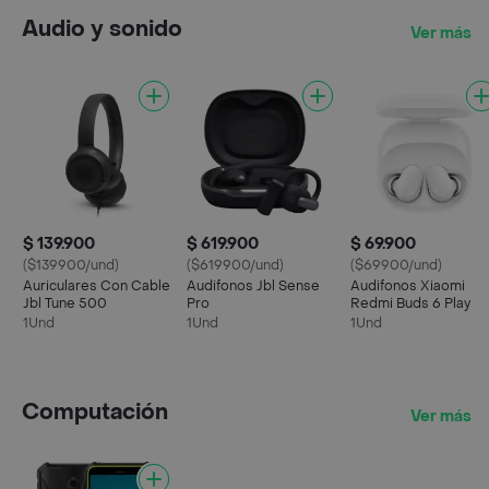
Audio y sonido
Ver más
$ 139.900
$ 619.900
$ 69.900
($139900/und)
($619900/und)
($69900/und)
Auriculares Con Cable
Audifonos Jbl Sense
Audifonos Xiaomi
Jbl Tune 500
Pro
Redmi Buds 6 Play
1Und
1Und
1Und
Computación
Ver más