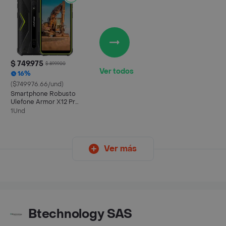
$ 749.975
$ 899.900
Ver todos
16%
($749976.66/und)
Smartphone Robusto
Ulefone Armor X12 Pro
64 Gb
1Und
Ver más
Btechnology SAS