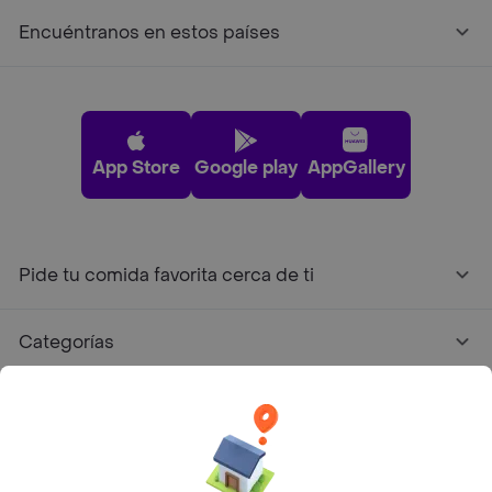
Encuéntranos en estos países
App Store
Google play
AppGallery
Pide tu comida favorita cerca de ti
Categorías
Únete a Rappi
Sobre Rappi