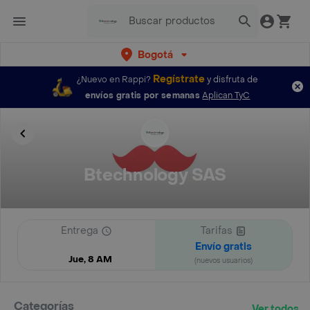
Bogotá
Regístrate
¿Nuevo en Rappi?
y disfruta de
envíos gratis por semanas
Aplican TyC
Btechnology SAS
Entrega
Tarifas
Envío gratis
Jue, 8 AM
(nuevos usuarios)
Categorías
Ver todos