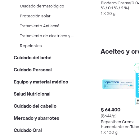
Bioderm Crema(0.0
Cuidado dermatológico
% / 0.1 % / 2 %)
1 X 20 g
Protección solar
Tratamiento Antiacné
T
ratamiento de cicatrices y heridas
Repelentes
Aceites y c
Cuidado del bebé
Cuidado Personal
Equipo y material médico
Salud Nutricional
Cuidado del cabello
$ 64.400
($644/g)
Mercado y abarrotes
Bepanthen Crema
Humectante en Tub
Cuidado Oral
1 X 100 g