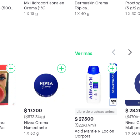
Mk Hidrocortisona en
Dermaskin Crema
Proctog
o (500
Crema (1%)
Tópica
(5 g/2 g
(0.4%/1%/0.5%)
1 X 15 g
1 X 40 g
1 X 30.
Ver más
$ 17.200
$ 28.
Libre de crueldad animal
($573.34/g)
($470/m
$ 27.500
ara
Nivea Crema
Nivea C
($229.17/ml)
ñas
Humectante
Multipr
Acid Mantle N Loción
Multipropósito
1 X 30 g
1 X 60 
Corporal