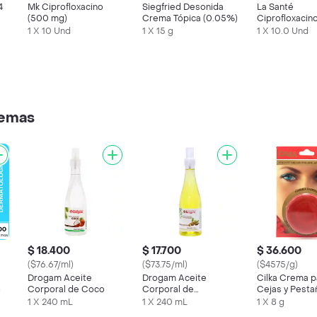
4
Mk Ciprofloxacino
Siegfried Desonida
La Santé
(500 mg)
Crema Tópica (0.05%)
Ciprofloxacin
mg)
1 X 10 Und
1 X 15 g
1 X 10.0 Und
remas
$ 18.400
$ 17.700
$ 36.600
($76.67/ml)
($73.75/ml)
($4575/g)
Drogam Aceite
Drogam Aceite
Cilka Crema p
o
Corporal de Coco
Corporal de
Cejas y Pesta
Almendras Hidratante
1 X 240 mL
1 X 240 mL
1 X 8 g