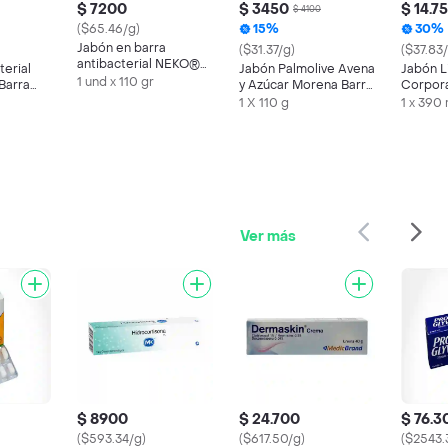
$ 7200
$ 3450
$ 14.7
$ 4100
($65.46/g)
15%
30%
Jabón en barra
($31.37/g)
($37.83
antibacterial NEKO®
terial
Jabón Palmolive Avena
Jabón L
EXTRA SUAVE 110g
1 und x 110 gr
Barra
y Azúcar Morena Barra
Corpora
110 g
Natural
1 X 110 g
1 x 390
Coco 3
Ver más
$ 8900
$ 24.700
$ 76.3
($593.34/g)
($617.50/g)
($2543.