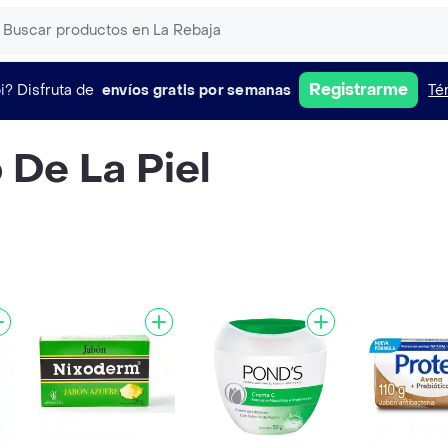
Registrarme
i?
Disfruta de
envíos gratis por semanas
Té
 De La Piel