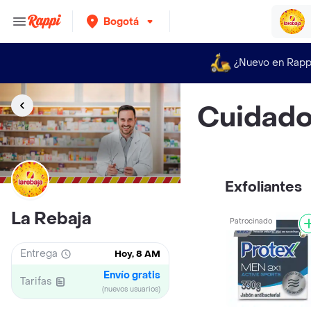
Bogotá
¿Nuevo en Rapp
Cuidado
Exfoliantes
La Rebaja
Patrocinado
Entrega
Hoy, 8 AM
Envío gratis
Tarifas
(nuevos usuarios)