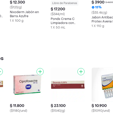
$ 12.300
$ 3900
$ 4600
Libre de Parabenos
($123/g)
15%
$ 17.200
Nixoderm Jabón en
($35.46/g)
($344/ml)
0
Barra Azufre
Jabon Antibac
Ponds Crema C
1 X 100 g
Protex Avena 
Limpiadora con
110g
1 X 110 g
Pepino
1 X 50 mL
os
$ 11.800
$ 23.100
$ 10.900
($1180/und)
($1540/g)
($1090/und)