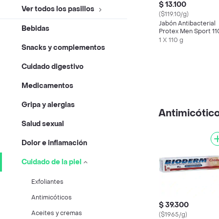
$ 13.100
Ver todos los pasillos
($119.10/g)
Jabón Antibacterial
Bebidas
Protex Men Sport 11
g x 3
1 X 110 g
Snacks y complementos
Cuidado digestivo
Medicamentos
Gripa y alergias
Antimicótic
Salud sexual
Dolor e inflamación
Cuidado de la piel
Exfoliantes
Antimicóticos
$ 39.300
Aceites y cremas
($1965/g)