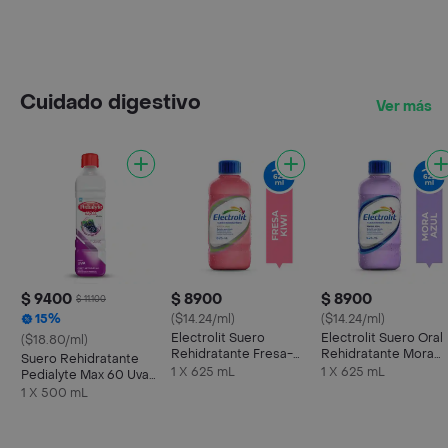
Cuidado digestivo
Ver más
$ 9400
$ 8900
$ 8900
$ 11.100
15%
($14.24/ml)
($14.24/ml)
Electrolit Suero
Electrolit Suero Oral
($18.80/ml)
Rehidratante Fresa-
Rehidratante Mora
Suero Rehidratante
Kiwi
Azul
1 X 625 mL
1 X 625 mL
Pedialyte Max 60 Uva
Frasco 500 mL
1 X 500 mL