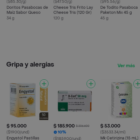
($85.30/g)
($47.50/g)
($95.56/g)
Doritos Pasabocas de
Cheese Tris Frito Lay
De Todito Pasaboca
Maíz Sabor Queso
Cheese Tris (120 Gr)
Paketon Mix 45 g
34 g
120 g
45 g
Gripa y alergias
Ver más
$ 95.000
$ 185.900
$ 53.000
$ 206.600
($1900/und)
10%
($3533.34/ml)
Engystol Pastillas
Mk Cetirizina (15 mL)
($185900/und)