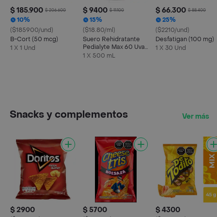
$ 185.900
$ 9400
$ 66.300
$ 206.600
$ 11.100
$ 88.400
10%
15%
25%
($185900/und)
($18.80/ml)
($2210/und)
B-Cort (50 mcg)
Suero Rehidratante
Desfatigan (100 mg)
Pedialyte Max 60 Uva
1 X 1 Und
1 X 30 Und
Frasco 500 mL
1 X 500 mL
Snacks y complementos
Ver más
$ 2900
$ 5700
$ 4300