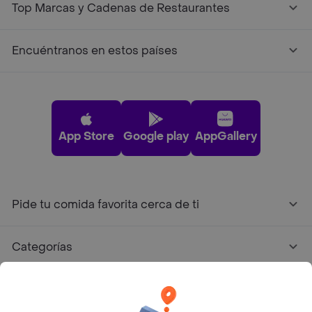
Top Marcas y Cadenas de Restaurantes
Encuéntranos en estos países
App Store
Google play
AppGallery
Pide tu comida favorita cerca de ti
Categorías
Únete a Rappi