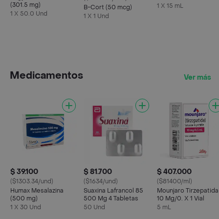
(301.5 mg)
1 X 15 mL
B-Cort (50 mcg)
1 X 50.0 Und
1 X 1 Und
Medicamentos
Ver más
$ 39.100
$ 81.700
$ 407.000
($1303.34/und)
($1634/und)
($81400/ml)
Humax Mesalazina
Suaxina Lafrancol 85
Mounjaro Tirzepatida
(500 mg)
500 Mg 4 Tabletas
10 Mg/0. X 1 Vial
1 X 30 Und
50 Und
5 mL