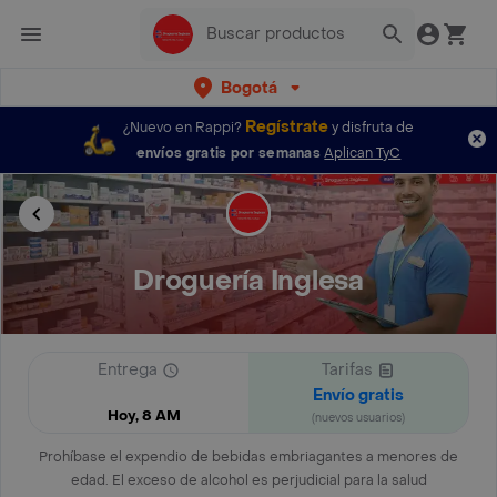
Bogotá
Regístrate
¿Nuevo en Rappi?
y disfruta de
envíos gratis por semanas
Aplican TyC
Droguería Inglesa
Entrega
Tarifas
Envío gratis
Hoy, 8 AM
(nuevos usuarios)
Prohíbase el expendio de bebidas embriagantes a menores de
edad. El exceso de alcohol es perjudicial para la salud