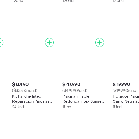
Supresor Picos
Cinturón 58cm Disfraz
Uso Industria
12Und
12Und
12Und
Protege
Niño
$ 8.490
$ 47.990
$ 19.990
($353.75/und)
($47990/und)
($19990/und)
 +
Kit Parche Intex
Piscina Inflable
Flotador Pisci
Reparación Piscinas
Redonda Intex Sunset
Carro Neumát
Inflables 59631
Glow 58924 86x25cm
59252 Intex 9
24Und
1Und
1Und