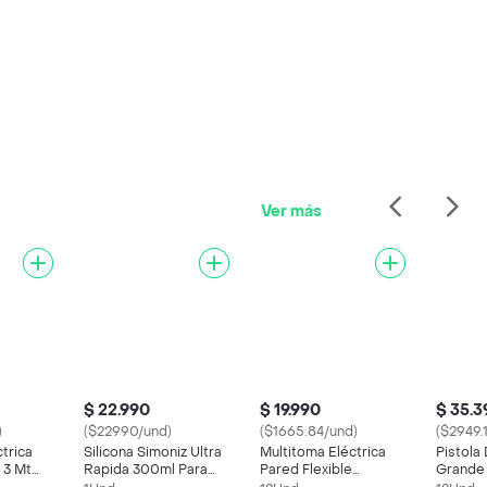
Ver más
$ 22.990
$ 19.990
$ 35.3
)
($22990/und)
($1665.84/und)
($2949.
trica
Silicona Simoniz Ultra
Multitoma Eléctrica
Pistola 
 3 Mt
Rapida 300ml Para
Pared Flexible
Grande 