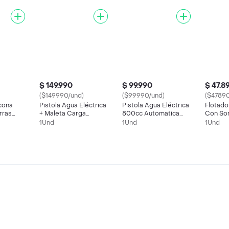
$ 149.990
$ 99.990
$ 47.8
($149990/und)
($99990/und)
($47890
icona
Pistola Agua Eléctrica
Pistola Agua Eléctrica
Flotado
rras
+ Maleta Carga
800cc Automatica
Con Son
acion
Automática Batería
Alta Capacidad Color
56592
1Und
1Und
1Und
Recargable Aleatorio
Aleatorio Ref 1861
Niño