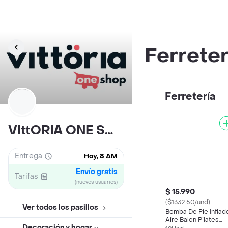
Ferreter
Ferretería
VIttORIA ONE SHOP
Entrega
Hoy, 8 AM
Envío gratis
Tarifas
(nuevos usuarios)
$ 15.990
($1332.50/und)
Ver todos los pasillos
Bomba De Pie Inflad
Aire Balon Pilates
Decoración y hogar