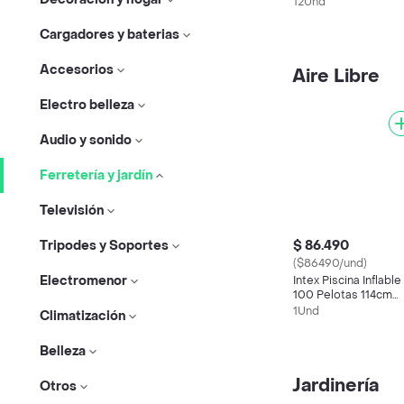
Portatil Gym Globos
12Und
Cargadores y baterias
Accesorios
Aire Libre
Electro belleza
Audio y sonido
Ferretería y jardín
Televisión
$ 86.490
Tripodes y Soportes
($86490/und)
Electromenor
Intex Piscina Inflable
100 Pelotas 114cm
Plástico Agua
1Und
Climatización
Belleza
Jardinería
Otros