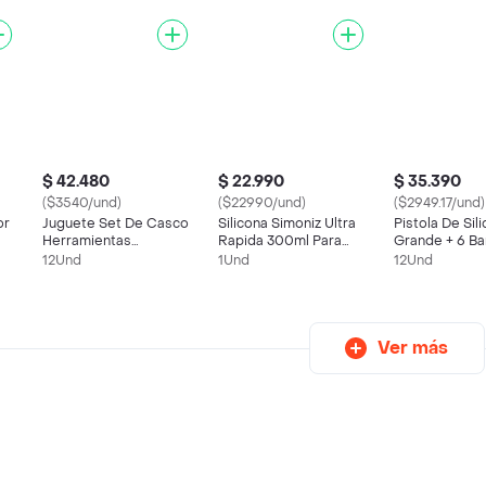
$ 42.480
$ 22.990
$ 35.390
($3540/und)
($22990/und)
($2949.17/und)
or
Juguete Set De Casco
Silicona Simoniz Ultra
Pistola De Sil
Herramientas
Rapida 300ml Para
Grande + 6 Ba
Cinturón 58cm Disfraz
Carro
Gruesa Decor
12Und
1Und
12Und
Niño
Pega
Ver más