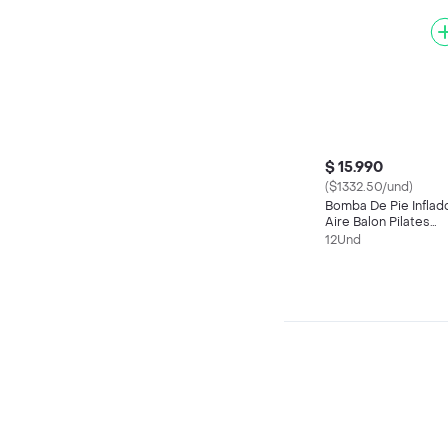
$ 15.990
($1332.50/und)
Bomba De Pie Inflad
Aire Balon Pilates
Portatil Gym Globos
12Und