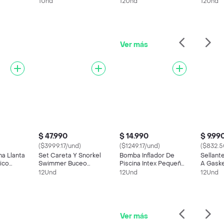
l Rudo
Carro
Escualizable 3 Salidas
Gruesa
1Und
12Und
12Und
Pega
Ver más
$ 47.990
$ 14.990
$ 9.99
($3999.17/und)
($1249.17/und)
($832.5
na Llanta
Set Careta Y Snorkel
Bomba Inflador De
Sellante
ico
Swimmer Buceo
Piscina Intex Pequeño
A Gaske
1cm
Silicona Doble Válvula
Flotador Globos
Reparac
12Und
12Und
12Und
Azul
Económico Ref 69613
Plastica
(bolsa)
Ver más