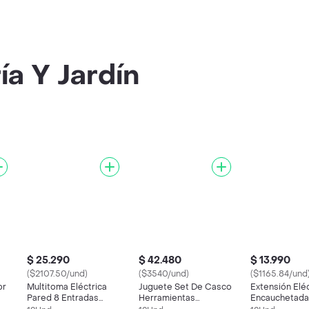
ía Y Jardín
$ 25.290
$ 42.480
$ 13.990
($2107.50/und)
($3540/und)
($1165.84/und
or
Multitoma Eléctrica
Juguete Set De Casco
Extensión Eléc
Pared 8 Entradas
Herramientas
Encauchetada