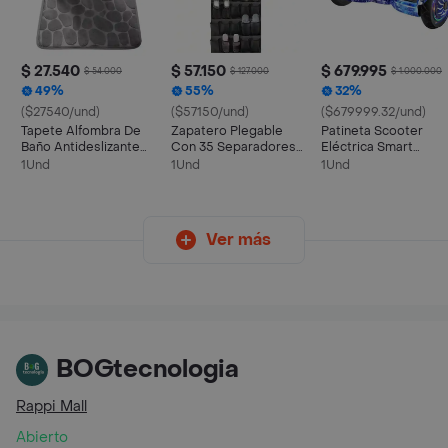
$ 27.540
$ 57.150
$ 679.995
$ 54.000
$ 127.000
$ 1.000.000
49%
55%
32%
($27540/und)
($57150/und)
($679999.32/und)
Tapete Alfombra De
Zapatero Plegable
Patineta Scooter
Baño Antideslizante
Con 35 Separadores
Eléctrica Smart
Absorbente Salida De
Multifuncional
Balance Bluetooth
1Und
1Und
1Und
Ducha Suave Poliester
Luces Led
100% 60x40cm
Ver más
BOGtecnologia
Rappi Mall
Abierto