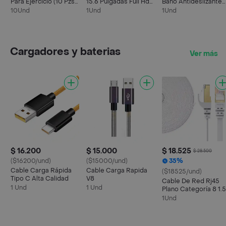
Para Ejercicio (10 Pzs
15.6 Pulgadas Full Hd
Baño Antideslizante
De 30x30 Cm)
Pantalla Color Black
Absorbente Salida D
10Und
1Und
1Und
Ducha Suave Poliest
100% 60x40cm
Cargadores y baterias
Ver más
$ 16.200
$ 15.000
$ 18.525
$ 28.500
($16200/und)
($15000/und)
35%
Cable Carga Rápida
Cable Carga Rapida
($18525/und)
Tipo C Alta Calidad
V8
Cable De Red Rj45
1 Und
1 Und
Plano Categoría 8 1.5
Metros Blanco 2000
1Und
Mhz