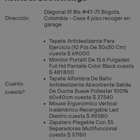
Diagonal 5f Bis #47-77, Bogota,
Dirección
Colombia - Casa 4 piso recoger en
garage
Tapete Antideslizante Para
Ejercicio (10 Pzs De 30x30 Cm)
cuesta $ 69.000
Monitor Portátil De 15.6 Pulgadas
Full Hd Pantalla Color Black cuesta
$ 481.800
Tapete Alfombra De Baño
Cuanto
Antideslizante Absorbente Salida
De Ducha Suave Poliester 100%
cuesta?
60x40cm cuesta $ 27.540
Mouse Ergonómico Vertical
Inalámbrico Recargable Led
Diestro cuesta $ 49.580
Zapatero Plegable Con 35
Separadores Multifuncional
cuesta $ 57.150