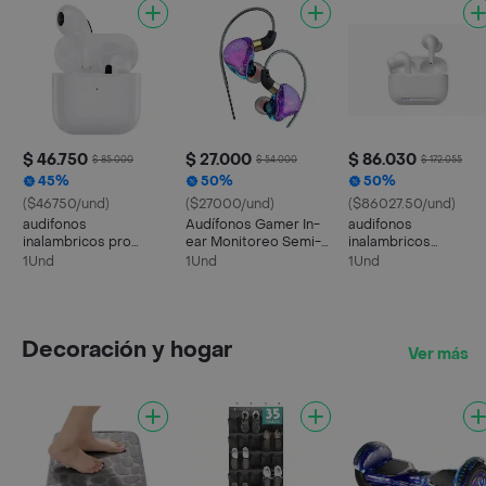
$ 46.750
$ 27.000
$ 86.030
$ 85.000
$ 54.000
$ 172.055
45%
50%
50%
($46750/und)
($27000/und)
($86027.50/und)
audifonos
Audífonos Gamer In-
audifonos
inalambricos pro
ear Monitoreo Semi-
inalambricos
compatible iPhone
profesional
cancelacion ruido
1Und
1Und
1Und
android
compatible iPhone
android
Decoración y hogar
Ver más