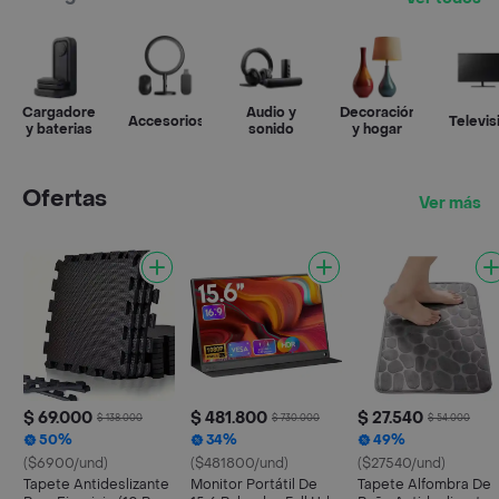
Cargadores
Audio y
Decoración
Accesorios
Televis
y baterias
sonido
y hogar
Ofertas
Ver más
$ 69.000
$ 481.800
$ 27.540
$ 138.000
$ 730.000
$ 54.000
50%
34%
49%
($6900/und)
($481800/und)
($27540/und)
Tapete Antideslizante
Monitor Portátil De
Tapete Alfombra De