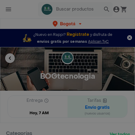
Bogotá
Regístrate
¿Nuevo en Rappi?
y disfruta de
envíos gratis por semanas
Aplican TyC
BOGtecnologia
Entrega
Tarifas
Envío gratis
Hoy, 7 AM
(nuevos usuarios)
Categorías
Ver todos