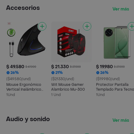
Accesorios
Ver más
$ 49.580
$ 21.330
$ 19.980
$ 67.000
$ 27.000
$ 27.000
26%
21%
26%
($49580/und)
($21330/und)
($19980/und)
Mouse Ergonómico
Wit Mouse Gamer
Protector Pantalla
Vertical Inalámbrico
Alambrico Mu-300
Templado Para Tecn
Recargable Led
Spark 20 Pro + Plus
1Und
1 Und
1Und
Diestro
Audio y sonido
Ver más