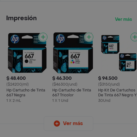
Impresión
Ver más
$ 48.400
$ 46.300
$ 94.500
($24200/ml)
($46300/und)
($3150/und)
Hp Cartucho de Tinta
Hp Cartucho de Tinta
Hp Kit De Cartuchos
667 Negra
667 Tricolor
De Tinta 667 Negro Y
Tricolor Original
1 X 2 mL
1 X 1 Und
30Und
Ver más