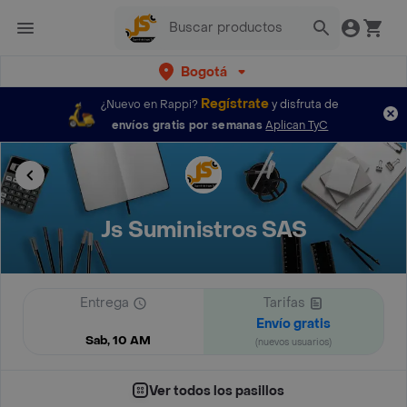
Bogotá
Regístrate
¿Nuevo en Rappi?
y disfruta de
envíos gratis por semanas
Aplican TyC
Js Suministros SAS
Entrega
Tarifas
Envío gratis
Sab, 10 AM
(nuevos usuarios)
Ver todos los pasillos