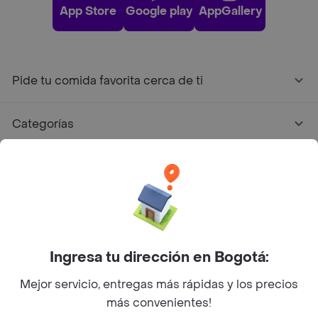
App Store
Google play
AppGallery
Pide tu comida favorita cerca de ti
Categorías
Únete a Rappi
Sobre Rappi
Facebook
Twitter
Instagram
Ingresa tu dirección en Bogotá:
Mejor servicio, entregas más rápidas y los precios
©
2026
Rappi Inc. All rights reserved.
más convenientes!