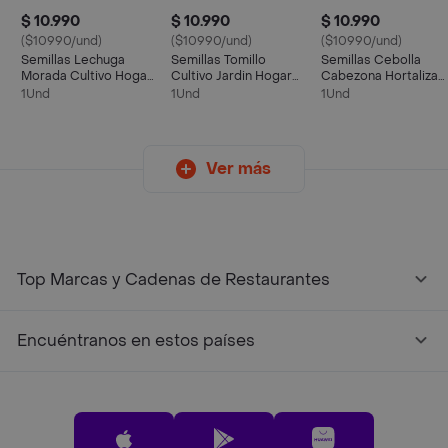
$ 10.990
$ 10.990
$ 10.990
($10990/und)
($10990/und)
($10990/und)
Semillas Lechuga
Semillas Tomillo
Semillas Cebolla
Morada Cultivo Hogar
Cultivo Jardin Hogar
Cabezona Hortaliza
Planta Mata Hortaliza
Planta Mata Culinaria
Verdura Sembrar
1Und
1Und
1Und
Cultivo Hogar Huerta
Ver más
Top Marcas y Cadenas de Restaurantes
Encuéntranos en estos países