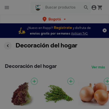
Bogotá
Regístrate
¿Nuevo en Rappi?
y disfruta de
envíos gratis por semanas
Aplican TyC
Decoración del hogar
Decoración del hogar
Ver más