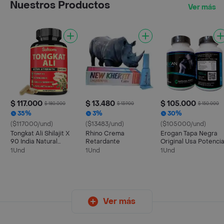
Nuestros Productos
Ver más
$ 117.000
$ 13.480
$ 105.000
$ 180.000
$ 13.900
$ 150.000
35%
3%
30%
($117000/und)
($13483/und)
($105000/und)
Tongkat Ali Shilajit X
Rhino Crema
Erogan Tapa Negra
90 India Natural
Retardante
Original Usa Potenci
Original
1Und
1Und
1Und
Ver más