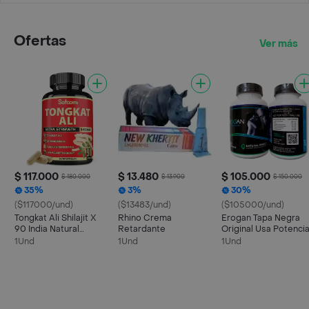
Ofertas
Ver más
$ 117.000
$ 13.480
$ 105.000
$ 180.000
$ 13.900
$ 150.000
35%
3%
30%
($117000/und)
($13483/und)
($105000/und)
Tongkat Ali Shilajit X
Rhino Crema
Erogan Tapa Negra
90 India Natural
Retardante
Original Usa Potenci
Original
1Und
1Und
1Und