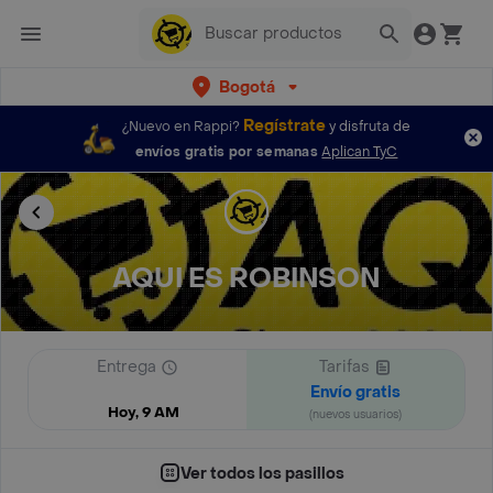
Bogotá
Regístrate
¿Nuevo en Rappi?
y disfruta de
envíos gratis por semanas
Aplican TyC
AQUI ES ROBINSON
Entrega
Tarifas
Envío gratis
Hoy, 9 AM
(nuevos usuarios)
Ver todos los pasillos