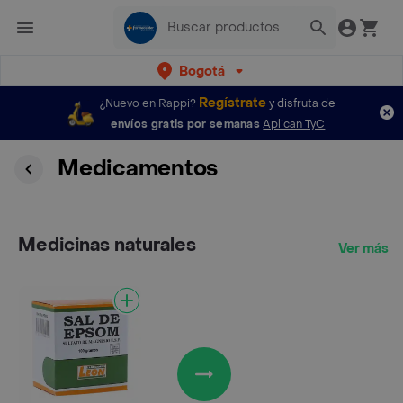
Bogotá
Regístrate
¿Nuevo en Rappi?
y disfruta de
envíos gratis por semanas
Aplican TyC
Medicamentos
Medicinas naturales
Ver más