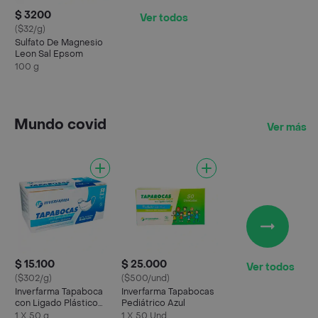
$ 3200
Ver todos
($32/g)
Sulfato De Magnesio
Leon Sal Epsom
100 g
Mundo covid
Ver más
$ 15.100
$ 25.000
Ver todos
($302/g)
($500/und)
Inverfarma Tapaboca
Inverfarma Tapabocas
con Ligado Plástico
Pediátrico Azul
Azul
1 X 50 g
1 X 50 Und