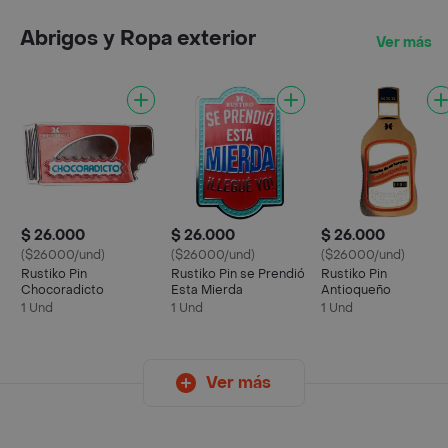
Abrigos y Ropa exterior
Ver más
$ 26.000
$ 26.000
$ 26.000
($26000/und)
($26000/und)
($26000/und)
Rustiko Pin
Rustiko Pin se Prendió
Rustiko Pin
Chocoradicto
Esta Mierda
Antioqueño
1 Und
1 Und
1 Und
Ver más