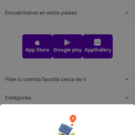
Encuéntranos en estos países
App Store
Google play
AppGallery
Pide tu comida favorita cerca de ti
Categorías
Únete a Rappi
Sobre Rappi