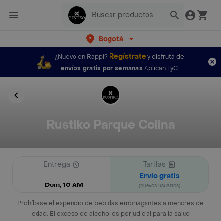
Bogotá
Regístrate
¿Nuevo en Rappi?
y disfruta de
envíos gratis por semanas
Aplican TyC
Rustiko Parque Colina
Entrega
Tarifas
Envío gratis
Dom, 10 AM
(nuevos usuarios)
Prohíbase el expendio de bebidas embriagantes a menores de
edad. El exceso de alcohol es perjudicial para la salud