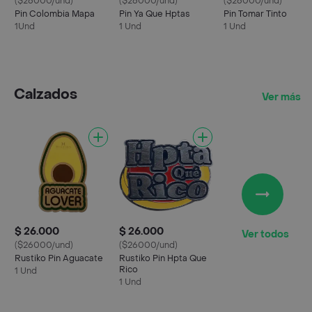
($26000/und)
($26000/und)
($26000/und)
Pin Colombia Mapa
Pin Ya Que Hptas
Pin Tomar Tinto
1Und
1 Und
1 Und
Calzados
Ver más
$ 26.000
$ 26.000
Ver todos
($26000/und)
($26000/und)
Rustiko Pin Aguacate
Rustiko Pin Hpta Que
Rico
1 Und
1 Und