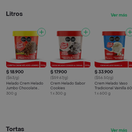
Litros
Ver más
$ 18.900
$ 17.900
$ 33.900
($63/g)
($59.67/g)
($56.50/g)
Helado Crem Helado
Crem Helado Sabor
Crem Helado Vaso
Jumbo Chocolate
Cookies
Tradicional Vainilla 6
Mani
g
300 g
1 x 300 g
1 x 600 g
Tortas
Ver más