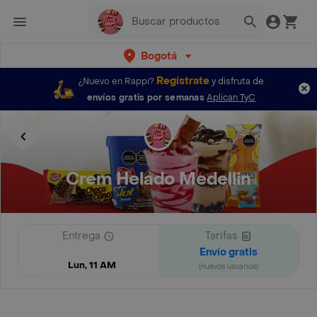
Bogotá
Regístrate
¿Nuevo en Rappi?
y disfruta de
envíos gratis por semanas
Aplican TyC
Crem Helado Medellin
Entrega
Tarifas
Envío gratis
Lun, 11 AM
(nuevos usuarios)