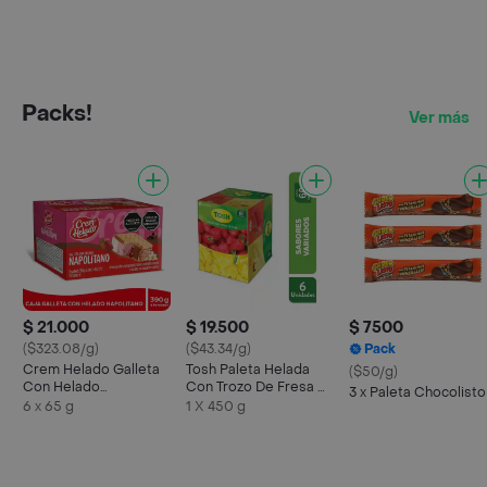
Packs!
Ver más
$ 21.000
$ 19.500
$ 7500
($323.08/g)
($43.34/g)
Pack
Crem Helado Galleta
Tosh Paleta Helada
($50/g)
Con Helado
Con Trozo De Fresa Y
3 x Paleta Chocolisto
Napolitano 65 g x 6
Piña
6 x 65 g
1 X 450 g
Und