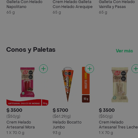
Galleta Con Helado
Crem Helado Galleta
Galleta Con Helado
Napolitano
Con Helado Arequipe
Vainilla y Pasas
65 g
65 g
65 g
Conos y Paletas
Ver más
$ 3500
$ 5700
$ 3500
($50/g)
($61.29/g)
($50/g)
Crem Helado
Helado Bocatto
Crem Helado
Artesanal Mora
Jumbo
Artesanal Tres Lech
1 X 70.0 g
93 g
1 X 70 g