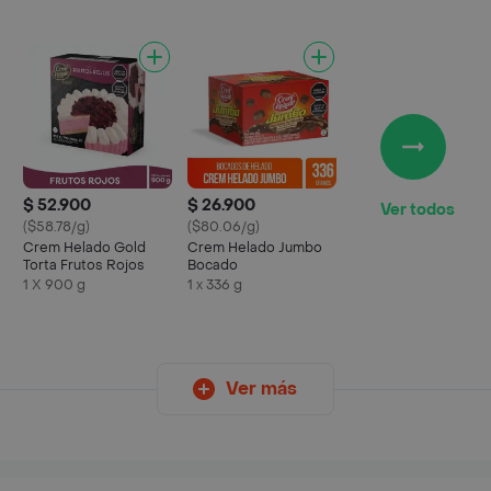
$ 52.900
$ 26.900
Ver todos
($58.78/g)
($80.06/g)
Crem Helado Gold
Crem Helado Jumbo
Torta Frutos Rojos
Bocado
1 X 900 g
1 x 336 g
Ver más