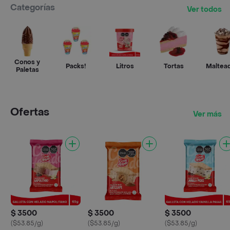
Categorías
Ver todos
Conos y
Packs!
Litros
Tortas
Maltea
Paletas
Ofertas
Ver más
$ 3500
$ 3500
$ 3500
($53.85/g)
($53.85/g)
($53.85/g)