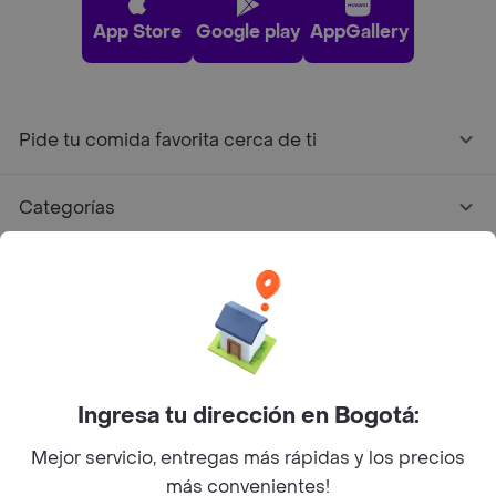
App Store
Google play
AppGallery
Pide tu comida favorita cerca de ti
Categorías
Únete a Rappi
Sobre Rappi
Facebook
Twitter
Instagram
Ingresa tu dirección en Bogotá:
Mejor servicio, entregas más rápidas y los precios
©
2026
Rappi Inc. All rights reserved.
más convenientes!