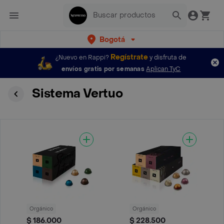
Bogotá
Regístrate
¿Nuevo en Rappi?
y disfruta de
envíos gratis por semanas
Aplican TyC
Sistema Vertuo
Orgánico
Orgánico
$ 186.000
$ 228.500