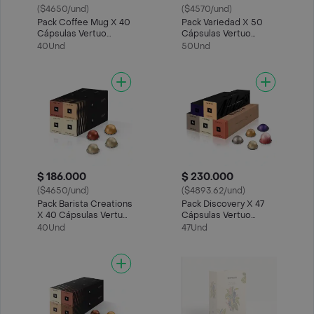
($4650/und)
($4570/und)
Pack Coffee Mug X 40
Pack Variedad X 50
Cápsulas Vertuo
Cápsulas Vertuo
Nespresso
Nespresso
40Und
50Und
$ 186.000
$ 230.000
($4650/und)
($4893.62/und)
Pack Barista Creations
Pack Discovery X 47
X 40 Cápsulas Vertuo
Cápsulas Vertuo
Nespresso
Nespresso
40Und
47Und