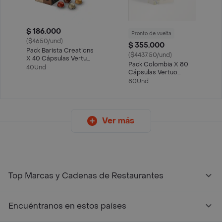
$ 186.000
Pronto de vuelta
($4650/und)
$ 355.000
Pack Barista Creations
($4437.50/und)
X 40 Cápsulas Vertuo
Pack Colombia X 80
Nespresso
40Und
Cápsulas Vertuo
Nespresso
80Und
Ver más
Top Marcas y Cadenas de Restaurantes
Encuéntranos en estos países