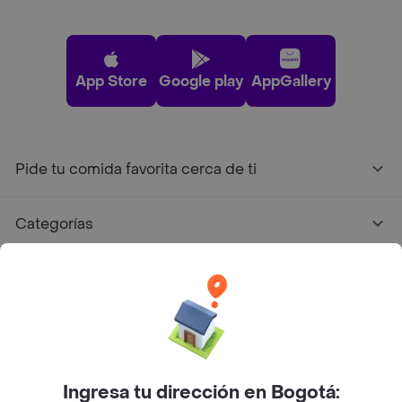
App Store
Google play
AppGallery
Pide tu comida favorita cerca de ti
Categorías
Únete a Rappi
Sobre Rappi
Facebook
Twitter
Instagram
Ingresa tu dirección en Bogotá: