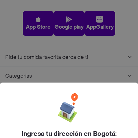
App Store
Google play
AppGallery
Pide tu comida favorita cerca de ti
Categorías
Únete a Rappi
Sobre Rappi
Facebook
Twitter
Instagram
Ingresa tu dirección en Bogotá: