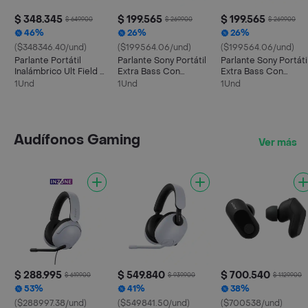
$ 348.345
$ 199.565
$ 199.565
$ 649.900
$ 269.900
$ 269.900
46%
26%
26%
($348346.40/und)
($199564.06/und)
($199564.06/und)
Parlante Portátil
Parlante Sony Portátil
Parlante Sony Portáti
Inalámbrico Ult Field 1
Extra Bass Con
Extra Bass Con
- Srs-ult10 - Negro
Bluetooth | Srs-xb100
Bluetooth | Srs-xb10
1Und
1Und
1Und
| Gris
| Negro
Audífonos Gaming
Ver más
$ 288.995
$ 549.840
$ 700.540
$ 619.900
$ 939.900
$ 1.129.900
53%
41%
38%
($288997.38/und)
($549841.50/und)
($700538/und)