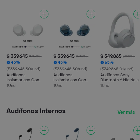
$ 359.645
$ 359.645
$ 349.865
$ 659.900
$ 659.900
$ 999.900
45%
45%
65%
($359645.50/und)
($359645.50/und)
($349865.01/und)
Audífonos
Audífonos
Audífonos Sony
Inalámbricos Con
Inalámbricos Con
Bluetooth Y Nfc Nois
Noise Cancelling | Wf-
Noise Cancelling | Wf-
Cancelling Wh-ch72
1Und
1Und
1Und
c710n - Blanco
c710n - Azul
- Blanco
Audífonos Internos
Ver más