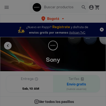
Bogotá
Regístrate
¿Nuevo en Rappi?
y disfruta de
envíos gratis por semanas
Aplican TyC
Sony
Entrega
Tarifas
Envío gratis
Sab, 10 AM
(nuevos usuarios)
Ver todos los pasillos