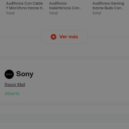
Audífonos Con Cable
Audífonos
Audífonos Gaming
Y Micrófono Inzone H3
Inalámbricos Con
Inzone Buds Con
Para Gaming - Mdr-
Micrófono Inzone H5 |
Noise Cancelling | Wf
1Und
1Und
1Und
g300
Wh-g500 Para
g700n | Negro
Gaming | Blanco
Ver más
Sony
Rappi Mall
Abierto