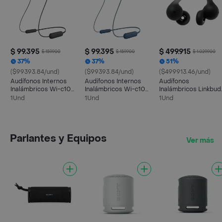
$ 99.395
$ 99.395
$ 499.915
$ 159.900
$ 159.900
$ 1.029.900
37%
37%
51%
($99393.84/und)
($99393.84/und)
($499913.46/und)
Audífonos Internos
Audífonos Internos
Audífonos
Inalámbricos Wi-c100
Inalámbricos Wi-c100
Inalámbricos Linkbud
- Negro
- Azul
Open | Wf-l910 -
1Und
1Und
1Und
Negro
Parlantes y Equipos
Ver más