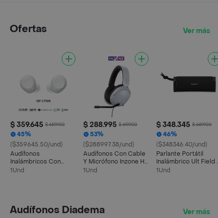
Ofertas
Ver más
$ 359.645
$ 288.995
$ 348.345
$ 659.900
$ 619.900
$ 649.900
45%
53%
46%
($359645.50/und)
($288997.38/und)
($348346.40/und)
Audífonos
Audífonos Con Cable
Parlante Portátil
Inalámbricos Con
Y Micrófono Inzone H3
Inalámbrico Ult Field 
Noise Cancelling | Wf-
Para Gaming - Mdr-
- Srs-ult10 - Negro
1Und
1Und
1Und
c710n - Blanco
g300
Audífonos Diadema
Ver más