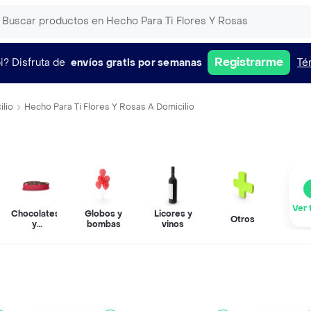
Registrarme
i?
Disfruta de
envíos gratis por semanas
Té
ilio
Hecho Para Ti Flores Y Rosas A Domicilio
Ver 
Chocolates
Globos y
Licores y
Otros
y
bombas
vinos
confitería