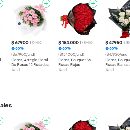
$ 67.900
$ 154.000
$ 47.950
$ 194.000
$ 440.000
$ 137
65%
65%
65%
($67900/und)
($154000/und)
($47950/und)
l
Flores, Arreglo Floral
Flores, Bouquet 36
Flores, Bouqu
De Rosas 12 Rosadas
Rosas Rojas
Rosas Blanca
1Und
1Und
1Und
rales