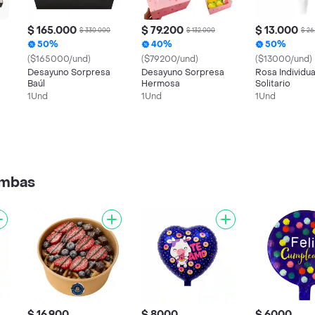
$ 165.000
$ 79.200
$ 13.000
$ 330.000
$ 132.000
$ 26
50%
40%
50%
($165000/und)
($79200/und)
($13000/und)
Desayuno Sorpresa
Desayuno Sorpresa
Rosa Individua
Baúl
Hermosa
Solitario
1Und
1Und
1Und
ombas
$ 16.900
$ 8000
$ 6000