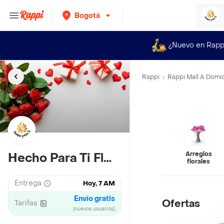
Bogotá
¿Nuevo en Rapp
Rappi
Rappi Mall A Domic
Arreglos
Hecho Para Ti Flores Y Rosas
florales
Entrega
Hoy, 7 AM
Envío gratis
Ofertas
Tarifas
(nuevos usuarios)