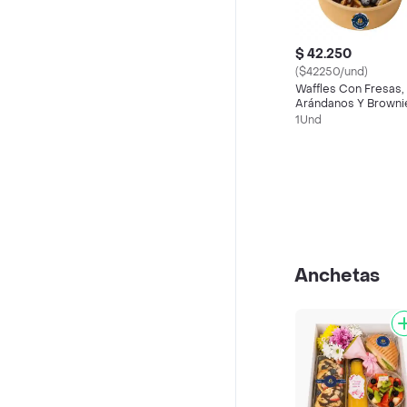
$ 42.250
($42250/und)
Waffles Con Fresas,
Arándanos Y Browni
🍓🫐🍫
1Und
Anchetas