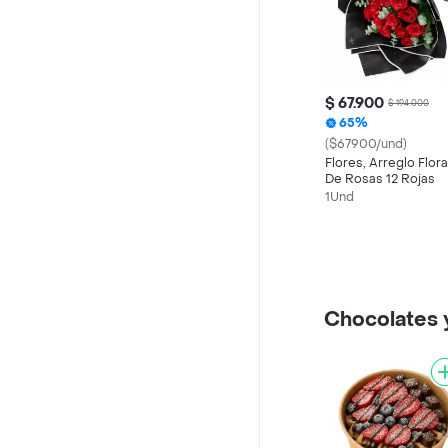
$ 67.900
$ 194.000
65%
($67900/und)
Flores, Arreglo Flora
De Rosas 12 Rojas
1Und
Chocolates y