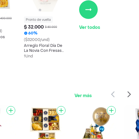
 400.000
Pronto de vuelta
$ 32.000
Ver todos
$ 80.000
)
60%
sos
($32000/und)
Arreglo Floral Día De
La Novia Con Fresas
Con Chocolate 💖
1Und
Ver más