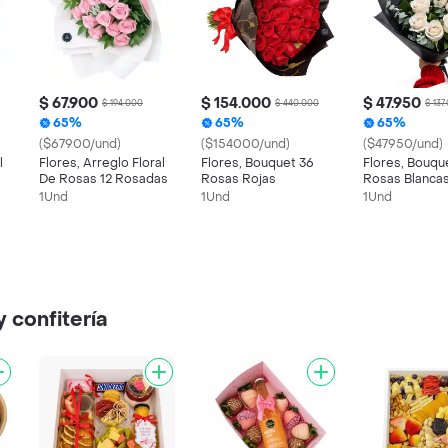
$ 67.900
$ 154.000
$ 47.950
$ 194.000
$ 440.000
$ 137
65%
65%
65%
($67900/und)
($154000/und)
($47950/und)
l
Flores, Arreglo Floral
Flores, Bouquet 36
Flores, Bouqu
De Rosas 12 Rosadas
Rosas Rojas
Rosas Blanca
1Und
1Und
1Und
 confitería