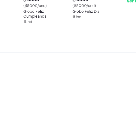
Ver 
($8000/und)
($8000/und)
Globo Feliz
Globo Feliz Dia
Cumpleaños
1Und
1Und