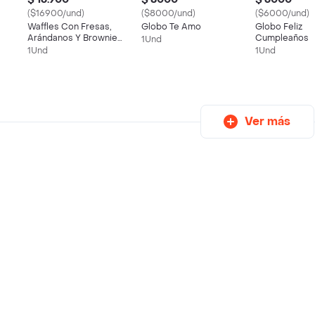
($16900/und)
($8000/und)
($6000/und)
Waffles Con Fresas,
Globo Te Amo
Globo Feliz
Arándanos Y Brownie
Cumpleaños
1Und
🍓🫐🍫
1Und
1Und
Ver más