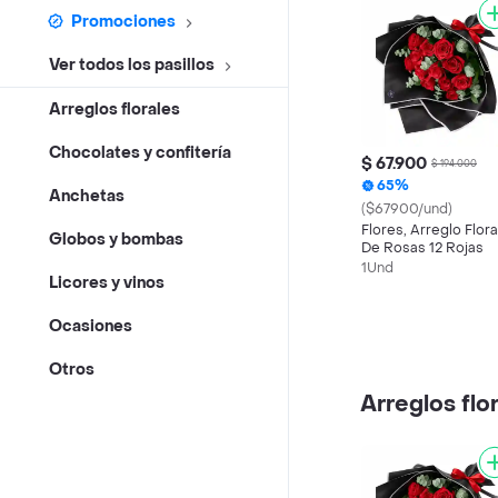
Promociones
Ver todos los pasillos
Arreglos florales
Chocolates y confitería
$ 67.900
$ 194.000
65%
Anchetas
($67900/und)
Flores, Arreglo Flora
Globos y bombas
De Rosas 12 Rojas
1Und
Licores y vinos
Ocasiones
Otros
Arreglos flo