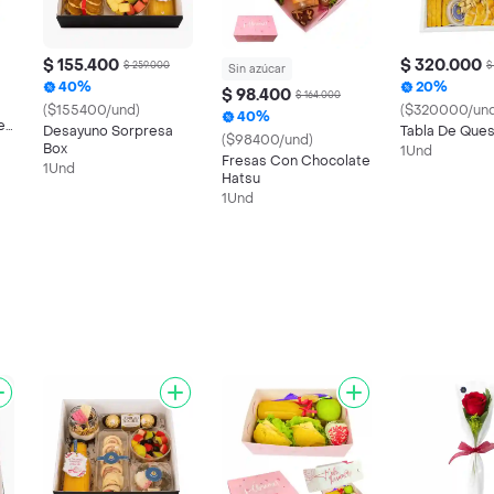
$ 155.400
$ 320.000
$ 259.000
$
Sin azúcar
40%
20%
$ 98.400
$ 164.000
($155400/und)
($320000/und
40%
e
Desayuno Sorpresa
Tabla De Que
($98400/und)
Box
1Und
Fresas Con Chocolate
1Und
Hatsu
1Und