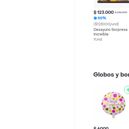
$ 123.000
$ 246.000
50%
($123000/und)
Desayuno Sorpresa
Increíble
1Und
Globos y b
$ 6000