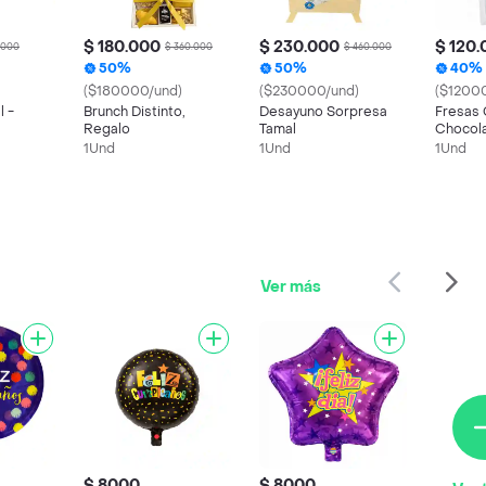
$ 180.000
$ 230.000
$ 120
.000
$ 360.000
$ 460.000
50%
50%
40%
($180000/und)
($230000/und)
($1200
l -
Brunch Distinto,
Desayuno Sorpresa
Fresas 
Regalo
Tamal
Chocol
1Und
1Und
1Und
Ver más
$ 8000
$ 8000