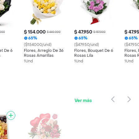
$ 154.000
$ 47.950
$ 47.9
.000
$ 440.000
$ 137.000
65%
65%
65%
($154000/und)
($47950/und)
($47950
et De 6
Flores, Arreglo De 36
Flores, Bouquet De 6
Flores,
s
Rosas Amarillas
Rosas Lila
Rosas 
1Und
1Und
1Und
Ver más