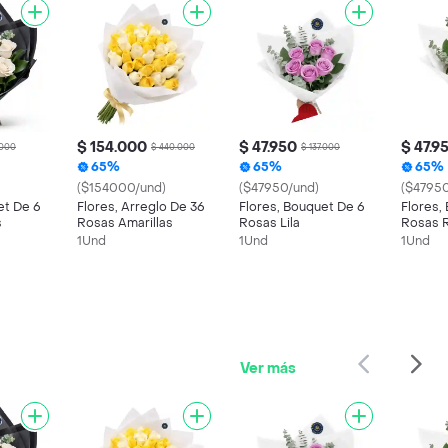
$ 154.000
$ 47.950
$ 47.9
.000
$ 440.000
$ 137.000
65%
65%
65%
($154000/und)
($47950/und)
($47950
et De 6
Flores, Arreglo De 36
Flores, Bouquet De 6
Flores,
s
Rosas Amarillas
Rosas Lila
Rosas 
1Und
1Und
1Und
Ver más