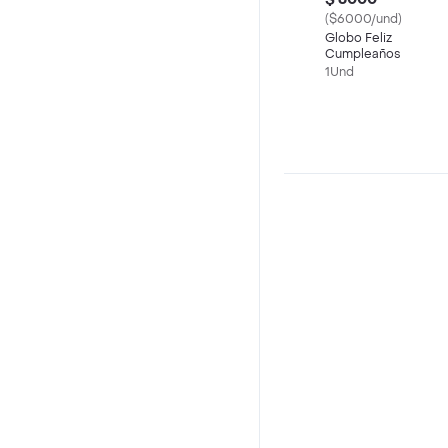
($6000/und)
Globo Feliz
Cumpleaños
1Und