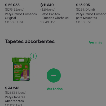
$ 22.065
$ 11.640
$ 13.205
($275.82/und)
($291/und)
($264.10/und)
Petys Paños Húmedos
Petys Pañitos
Petys Paños Húmed
Original
Húmedos Clorhexidina
para Mascotas
Libre de Fragancia
1 X 80.0 Und
1 X 40 Und
1 X 50 Und
Tapetes absorbentes
Ver más
$ 34.245
Ver todos
($2853.84/und)
Petys Tapetes
Absorbentes
Pequeños
1 X 12.0 Und