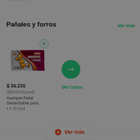
Pañales y forros
Ver más
$ 36.235
Ver todos
($3019.50/und)
Hushpet Pañal
Desechable para
Perro Talla M
1 X 12 Und
Ver más