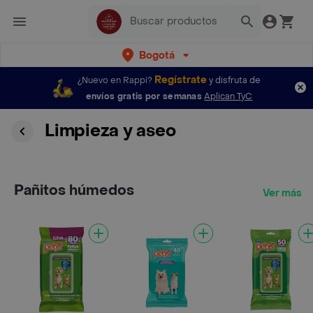
Bogotá
Regístrate
¿Nuevo en Rappi?
y disfruta de
envíos gratis por semanas
Aplican TyC
Limpieza y aseo
Pañitos húmedos
Ver más