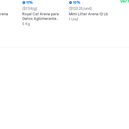
Ver 
11%
15%
($7.59/g)
($123.25/und)
Arena
Royal Cat Arena para
Mimi Litter Arena 12 Lb
Gatos Aglomerante
1 Und
sin Aroma
5 Kg