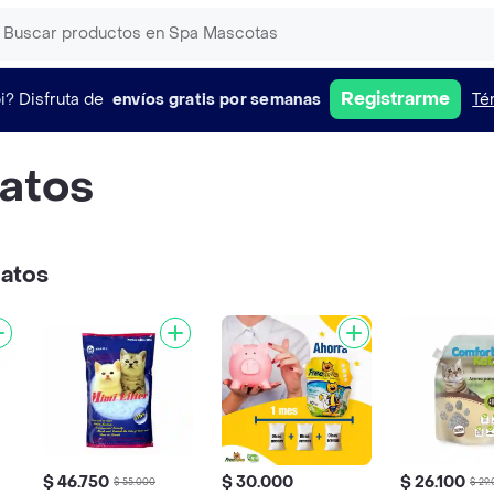
Registrarme
i?
Disfruta de
envíos gratis por semanas
Té
atos
gatos
$ 46.750
$ 30.000
$ 26.100
$ 55.000
$ 29