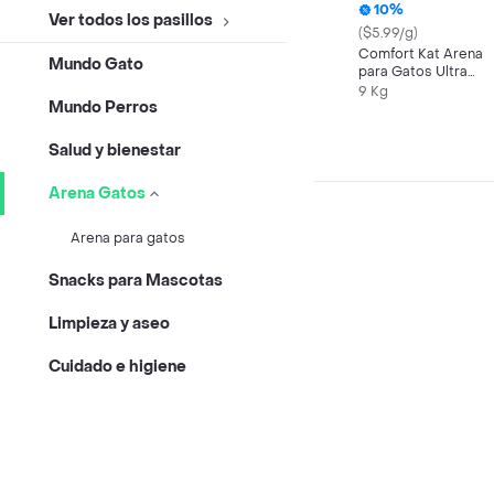
10%
Ver todos los pasillos
($5.99/g)
Comfort Kat Arena
Mundo Gato
para Gatos Ultra
Aglomerante
9 Kg
Mundo Perros
Salud y bienestar
Arena Gatos
Arena para gatos
Snacks para Mascotas
Limpieza y aseo
Cuidado e higiene