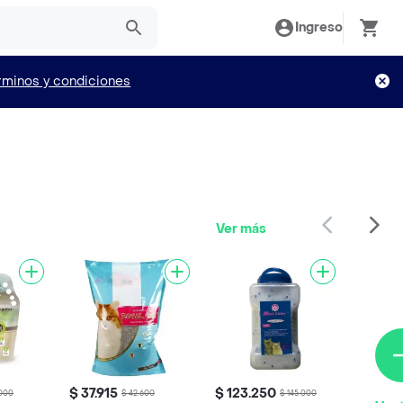
Ingreso
rminos y condiciones
Ver más
$ 37.915
$ 123.250
.000
$ 42.600
$ 145.000