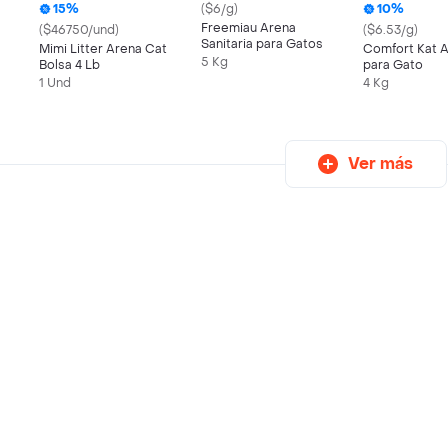
15%
($6/g)
10%
Freemiau Arena
($46750/und)
($6.53/g)
Sanitaria para Gatos
Mimi Litter Arena Cat
Comfort Kat 
5 Kg
Bolsa 4 Lb
para Gato
1 Und
4 Kg
Ver más