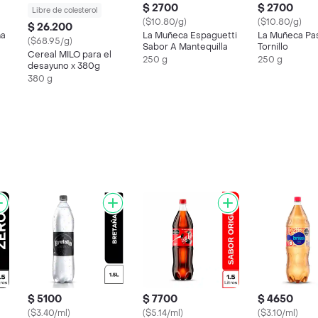
$ 2700
$ 2700
Libre de colesterol
($10.80/g)
($10.80/g)
$ 26.200
na
La Muñeca Espaguetti
La Muñeca Pa
($68.95/g)
Sabor A Mantequilla
Tornillo
Cereal MILO para el
250 g
250 g
desayuno x 380g
380 g
$ 5100
$ 7700
$ 4650
($3.40/ml)
($5.14/ml)
($3.10/ml)