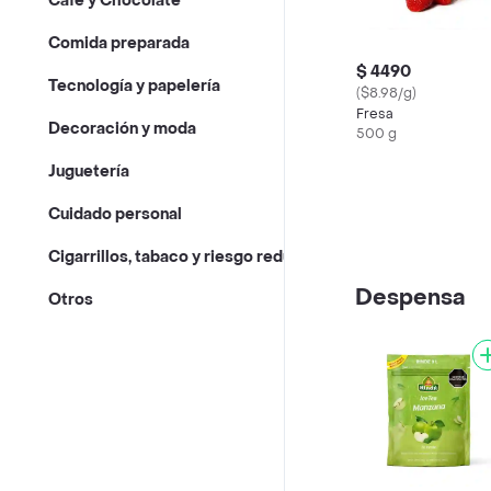
Café y Chocolate
Comida preparada
$ 4490
Tecnología y papelería
($8.98/g)
Fresa
Decoración y moda
500 g
Juguetería
Cuidado personal
Cigarrillos, tabaco y riesgo reducido
Despensa
Otros