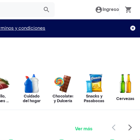
Ingreso
rminos y condiciones
llo,
Cuidado
Chocolates
Snacks y
Cervezas
nes y
del hogar
y Dulcería
Pasabocas
cado
Ver más