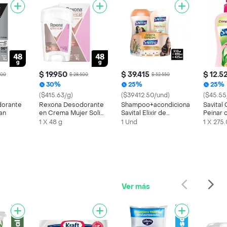
$ 19.950
$ 39.415
$ 12.5
500
$ 28.500
$ 52.550
30%
25%
25%
($415.63/g)
($39412.50/und)
($45.55
dorante
Rexona Desodorante
Shampoo+acondicionador+tto
Savital
an
en Crema Mujer Solid
Savital Elixir de
Peinar 
Classic
Romero Kit
Multivit
1 X 48 g
1 Und
1 X 275
Ver más