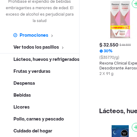
Prohíbase el expendio de bebidas
embriagantes a menores de edad. El
exceso de alcohol es perjudicial para
la salud
Promociones
$ 32.550
$ 46.500
Ver todos los pasillos
30%
($357.70/g)
Lácteos, huevos y refrigerados
Rexona Clinical Expe
Desodorante Aeros
Frutas y verduras
Mujer 2 X 91G
2 X 91 g
Despensa
Bebidas
Licores
Lácteos, hue
Pollo, carnes y pescado
Cuidado del hogar