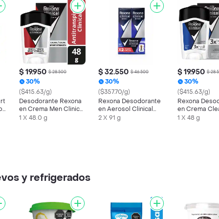
$ 19.950
$ 32.550
$ 19.950
$ 28.500
$ 46.500
$ 28.
30%
30%
30%
($415.63/g)
($357.70/g)
($415.63/g)
rt
Desodorante Rexona
Rexona Desodorante
Rexona Deso
ol
en Crema Men Clinical
en Aerosol Clinical
en Crema Cle
Sport Strength
Expert para Hombre
1 X 48.0 g
2 X 91 g
1 X 48 g
vos y refrigerados