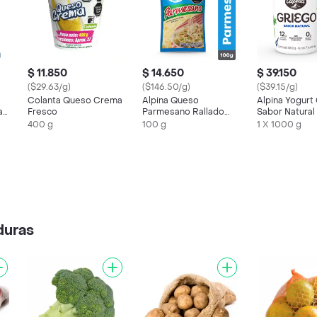
$ 11.850
$ 14.650
$ 39.150
($29.63/g)
($146.50/g)
($39.15/g)
Colanta Queso Crema
Alpina Queso
Alpina Yogurt
a
Fresco
Parmesano Rallado
Sabor Natural
a
100 g
400 g
100 g
1 X 1000 g
duras