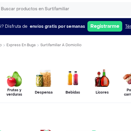
Registrarme
i?
Disfruta de
envíos gratis por semanas
Té
o
Express En Buga
Surtifamiliar A Domicilio
Frutas y
Po
Despensa
Bebidas
Licores
verduras
car
pes