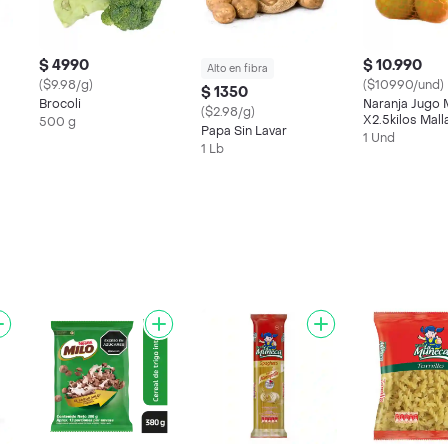
$ 4990
$ 10.990
Alto en fibra
($9.98/g)
($10990/und)
$ 1350
Brocoli
Naranja Jugo 
($2.98/g)
X2.5kilos Mall
500 g
Papa Sin Lavar
1 Und
1 Lb