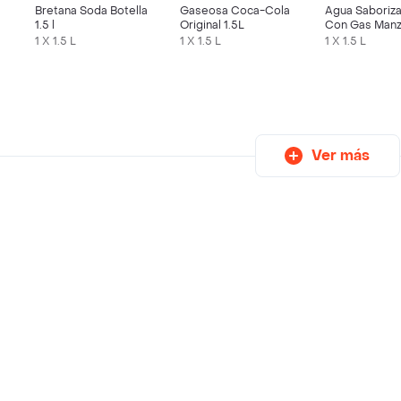
Bretana Soda Botella
Gaseosa Coca-Cola
Agua Saboriza
1.5 l
Original 1.5L
Con Gas Manz
1 X 1.5 L
1 X 1.5 L
1 X 1.5 L
Ver más