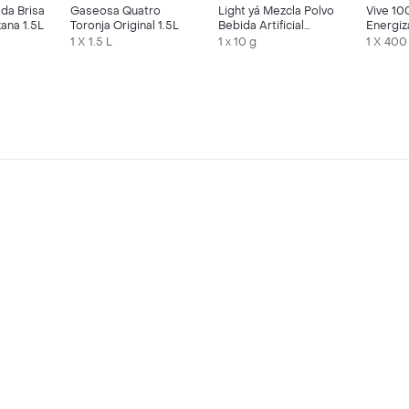
da Brisa
Gaseosa Quatro
Light yá Mezcla Polvo
Vive 10
ana 1.5L
Toronja Original 1.5L
Bebida Artificial
Energiz
Mandar
Sabor F
1 X 1.5 L
1 x 10 g
1 X 400