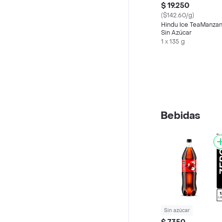
$ 19.250
($142.60/g)
Hindu Ice TeaManza
Sin Azúcar
1 x 135 g
Bebidas
Sin azúcar