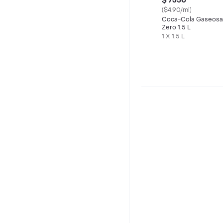
$ 7350
($4.90/ml)
Coca-Cola Gaseosa
Zero 1.5 L
1 X 1.5 L