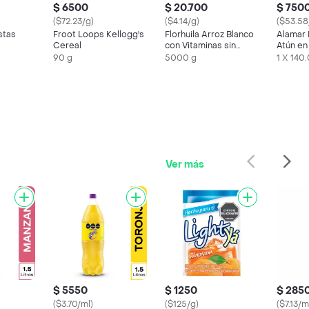
$ 6500
$ 20.700
$ 750
($72.23/g)
($4.14/g)
($53.58
stas
Froot Loops Kellogg's
Florhuila Arroz Blanco
Alamar
Cereal
con Vitaminas sin
Atún en
Gluten
90 g
5000 g
1 X 140.
Ver más
$ 5550
$ 1250
$ 285
($3.70/ml)
($125/g)
($7.13/m