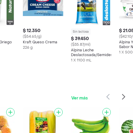
$ 12.350
$ 21.0
Sin lactosa
($54.65/g)
($42.10/
$ 39.450
 Griego
Kraft Queso Crema
Alpina 
($35.87/ml)
Sabor N
226 g
Alpina Leche
1 X 500
Deslactosada/Semidescremada
1 X 1100 mL
Ver más