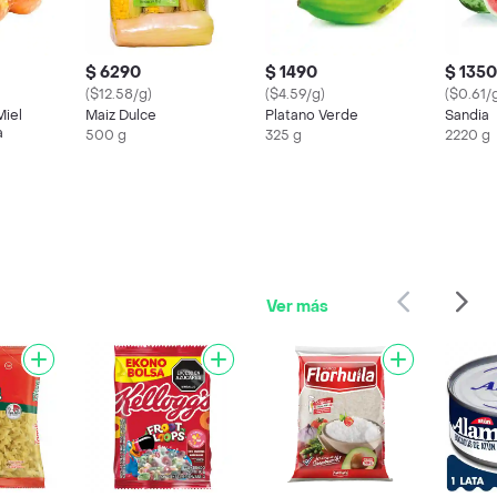
$ 6290
$ 1490
$ 1350
($12.58/g)
($4.59/g)
($0.61/
Miel
Maiz Dulce
Platano Verde
Sandia
a
500 g
325 g
2220 g
Ver más