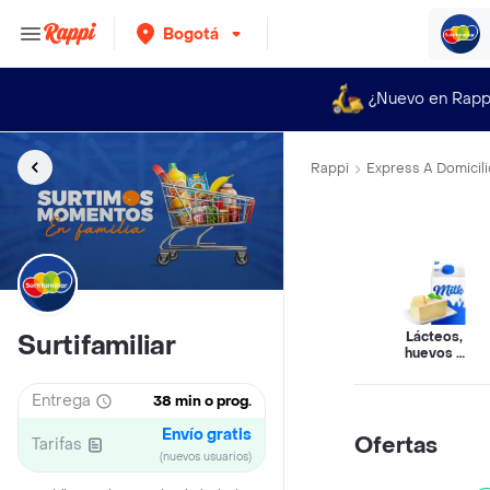
Bogotá
¿Nuevo en Rapp
Rappi
Express A Domicili
Lácteos,
Surtifamiliar
huevos y
refrigerados
Entrega
38 min o prog.
Envío gratis
Ofertas
Tarifas
(nuevos usuarios)