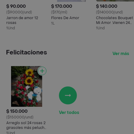
$ 90.000
$ 170.000
$ 140.000
($90000/und)
($170/ml)
($140000/und)
Jarron de amor 12
Flores De Amor
Chocolates Bouquet
rosas
Mi Amor .Vienen 24
1L
Rosas Rojas Con
1Und
1Und
Gipso Y Ferrero
Felicitaciones
Ver más
$ 150.000
Ver todos
($150000/und)
Arreglo sol 24 rosas 2
girasoles más peluche
disponible
1Und