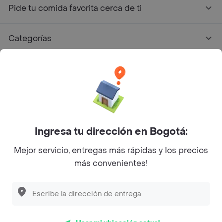
Pide tu comida favorita cerca de ti
Categorías
Únete a Rappi
Sobre Rappi
Facebook
Twitter
Instagram
Ingresa tu dirección en Bogotá:
Mejor servicio, entregas más rápidas y los precios
©
2026
Rappi Inc. All rights reserved.
más convenientes!
Rappi S.A.S. --- NIT 900.843.898-9 --- Calle 63 # 16A-02
Bogotá D.C. --- notificacionesrappi@rappi.com