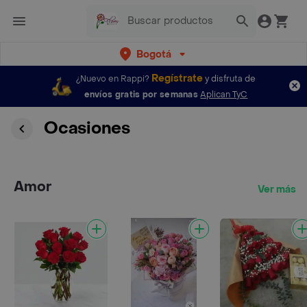
Bogotá
Regístrate
¿Nuevo en Rappi?
y disfruta de
envíos gratis por semanas
Aplican TyC
Ocasiones
Amor
Ver más