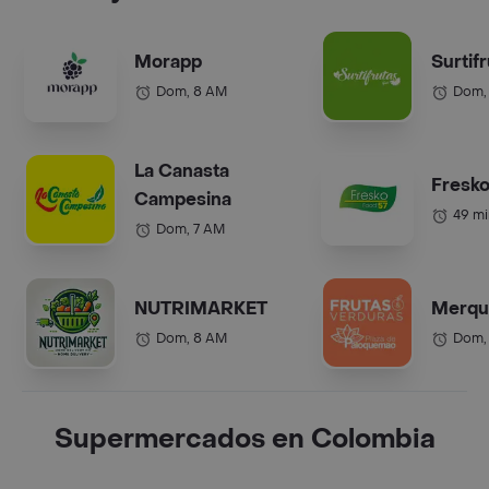
Morapp
Surtif
Dom, 8 AM
Dom,
La Canasta
Fresko
Campesina
49 mi
Dom, 7 AM
NUTRIMARKET
Merqu
Dom, 8 AM
Dom,
Supermercados en Colombia