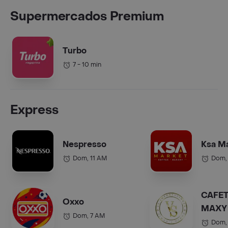
Supermercados Premium
Turbo
7 - 10 min
Express
Nespresso
Ksa M
Dom, 11 AM
Dom,
CAFET
Oxxo
MAXY 
Dom, 7 AM
COL.).
Dom,