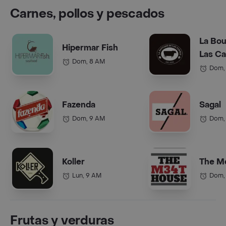
Carnes, pollos y pescados
La Bou
Hipermar Fish
Las C
Dom, 8 AM
Dom,
Fazenda
Sagal
Dom, 9 AM
Dom,
Koller
The M
Lun, 9 AM
Dom,
Frutas y verduras