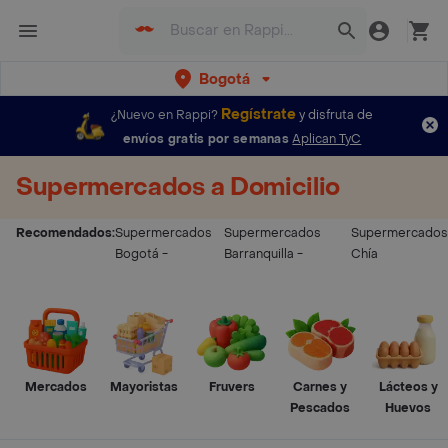
Bogotá
Regístrate
¿Nuevo en Rappi?
y disfruta de
envíos gratis por semanas
Aplican TyC
Supermercados a Domicilio
Recomendados:
Supermercados
Supermercados
Supermercados
Bogotá
-
Barranquilla
-
Chía
Mercados
Mayoristas
Fruvers
Carnes y
Lácteos y
Pescados
Huevos