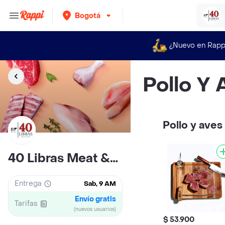
Bogotá
¿Nuevo en Rapp
Pollo Y 
Pollo y aves
40 Libras Meat & Market
Entrega
Sab, 9 AM
Envío gratis
Tarifas
(nuevos usuarios)
$ 53.900