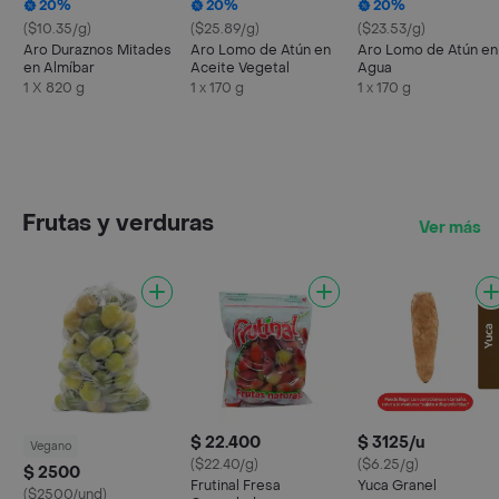
20%
20%
20%
($10.35/g)
($25.89/g)
($23.53/g)
Aro Duraznos Mitades
Aro Lomo de Atún en
Aro Lomo de Atún en
en Almíbar
Aceite Vegetal
Agua
1 X 820 g
1 x 170 g
1 x 170 g
Frutas y verduras
Ver más
$ 22.400
$ 3125/u
Vegano
($22.40/g)
($6.25/g)
$ 2500
Frutinal Fresa
Yuca Granel
($2500/und)