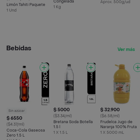
Congelada
Aprox. 500g/ud
Limón Tahiti Paquete
1 Kg
1 Und
Bebidas
Ver más
$ 5000
$ 32.900
Sin azúcar
($3.34/ml)
($6.58/ml)
$ 6550
Bretana Soda Botella
Frudelca Jugo de
($4.37/ml)
1.5 l
Naranja 100% Fruta
Coca-Cola Gaseosa
1 X 1.5 L
1 X 5000 mL
Zero 1.5 L