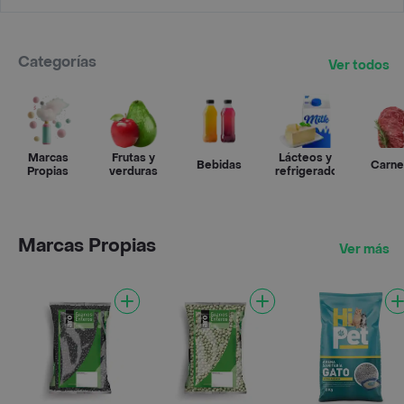
Categorías
Ver todos
Marcas
Frutas y
Lácteos y
Bebidas
Carne
Propias
verduras
refrigerados
Marcas Propias
Ver más