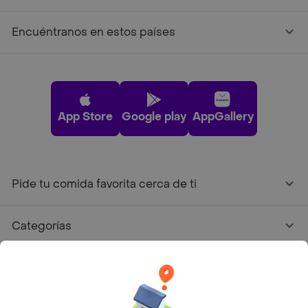
Encuéntranos en estos países
App Store
Google play
AppGallery
Pide tu comida favorita cerca de ti
Categorías
Únete a Rappi