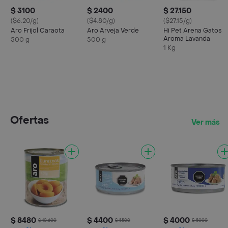
$ 3100
$ 2400
$ 27.150
($6.20/g)
($4.80/g)
($27.15/g)
Aro Frijol Caraota
Aro Arveja Verde
Hi Pet Arena Gatos
Aroma Lavanda
500 g
500 g
1 Kg
Ofertas
Ver más
$ 8480
$ 4400
$ 4000
$ 10.600
$ 5500
$ 5000