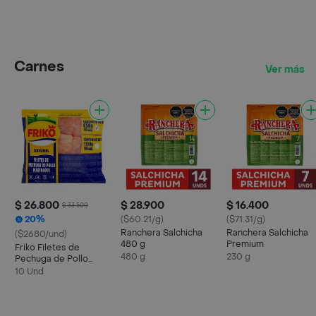
Carnes
Ver más
$ 26.800
$ 28.900
$ 16.400
$ 33.500
20%
($60.21/g)
($71.31/g)
Ranchera Salchicha
Ranchera Salchicha
($2680/und)
480 g
Premium
Friko Filetes de
480 g
230 g
Pechuga de Pollo
Marinados
10 Und