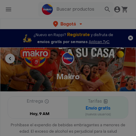
Bogotá
Regístrate
¿Nuevo en Rappi?
y disfruta de
envíos gratis por semanas
Aplican TyC
Makro
Entrega
Tarifas
Envío gratis
Hoy, 9 AM
(nuevos usuarios)
Prohíbase el expendio de bebidas embriagantes a menores de
edad. El exceso de alcohol es perjudicial para la salud