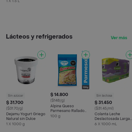
1 X 1.5 L
Lácteos y refrigerados
Ver más
$ 14.800
Sin azúcar
Sin lactosa
($148/g)
$ 31.700
$ 31.450
Alpina Queso
($31.70/g)
($31.45/ml)
Parmesano Rallado
Dejamu Yogurt Griego
Colanta Leche
100 g
100 g
Natural sin Dulce
Deslactosada Larga
Vida
1 X 1000 g
6 X 1000 mL