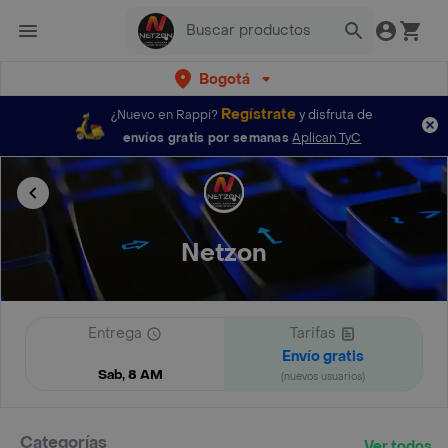
Bogotá
Regístrate
¿Nuevo en Rappi?
y disfruta de
envíos gratis por semanas
Aplican TyC
Netzon
Entrega
Tarifas
Envío gratis
Sab, 8 AM
(nuevos usuarios)
Categorías
Ver todos