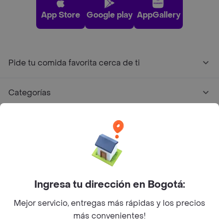
App Store
Google play
AppGallery
Pide tu comida favorita cerca de ti
Categorías
Únete a Rappi
Sobre Rappi
Facebook
Twitter
Instagram
Ingresa tu dirección en Bogotá:
Mejor servicio, entregas más rápidas y los precios
©
2026
Rappi Inc. All rights reserved.
más convenientes!