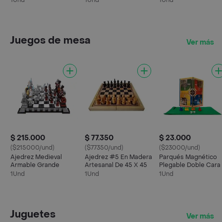
1Und
1Und
1Und
Juegos de mesa
Ver más
$ 215.000
$ 77.350
$ 23.000
($215000/und)
($77350/und)
($23000/und)
Ajedrez Medieval
Ajedrez #5 En Madera
Parqués Magnético
Armable Grande
Artesanal De 45 X 45
Plegable Doble Cara
Y 4 Puestos 35x35
1Und
1Und
1Und
Juguetes
Ver más