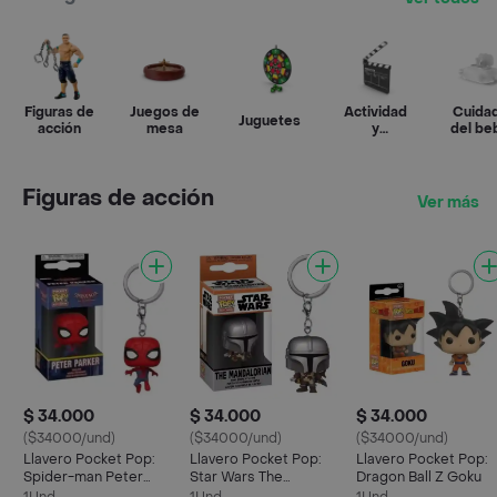
Figuras de
Juegos de
Actividad
Cuida
Juguetes
acción
mesa
y
del be
entretenimiento
Figuras de acción
Ver más
$ 34.000
$ 34.000
$ 34.000
($34000/und)
($34000/und)
($34000/und)
Llavero Pocket Pop:
Llavero Pocket Pop:
Llavero Pocket Pop:
Spider-man Peter
Star Wars The
Dragon Ball Z Goku
Parker
Mandalorian