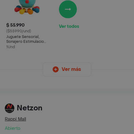
$ 55.990
Ver todos
($55990/und)
Juguete Sensorial,
Sonajero Estimulacion
Pulpo 10 En 1
1Und
Ver más
Netzon
Rappi Mall
Abierto