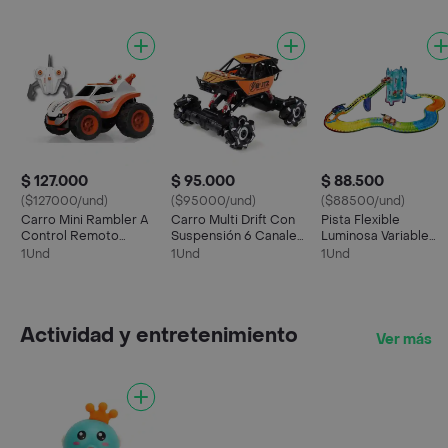
$ 127.000
$ 95.000
$ 88.500
($127000/und)
($95000/und)
($88500/und)
Carro Mini Rambler A
Carro Multi Drift Con
Pista Flexible
Control Remoto
Suspensión 6 Canales
Luminosa Variable
Blanco
A Control Remoto
Tracks Car 86 Pcs
1Und
1Und
1Und
Naranja
218cm Mult
Actividad y entretenimiento
Ver más