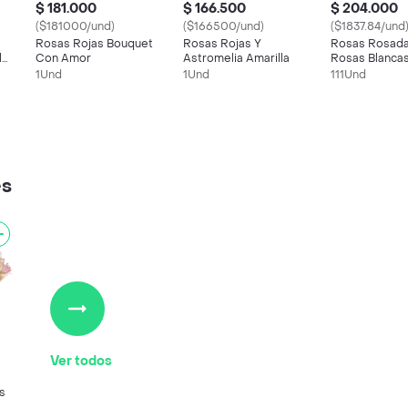
$ 181.000
$ 166.500
$ 204.000
($181000/und)
($166500/und)
($1837.84/und
Rosas Rojas Bouquet
Rosas Rojas Y
Rosas Rosada
l
Con Amor
Astromelia Amarilla
Rosas Blanca
Statis Sentim
1Und
1Und
111Und
Dulzura
es
Ver todos
s