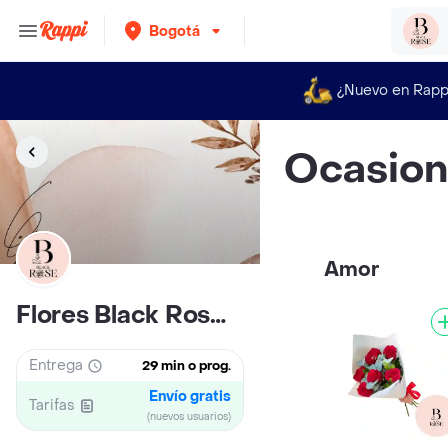
Bogotá
¿Nuevo en Rapp
Ocasio
Amor
Flores Black Rose Bogota
Entrega
29 min o prog.
Envío gratis
Tarifas
(nuevos usuarios)