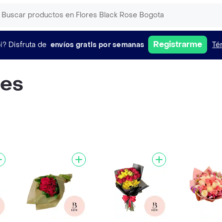
Registrarme
i?
Disfruta de
envíos gratis por semanas
Té
nes