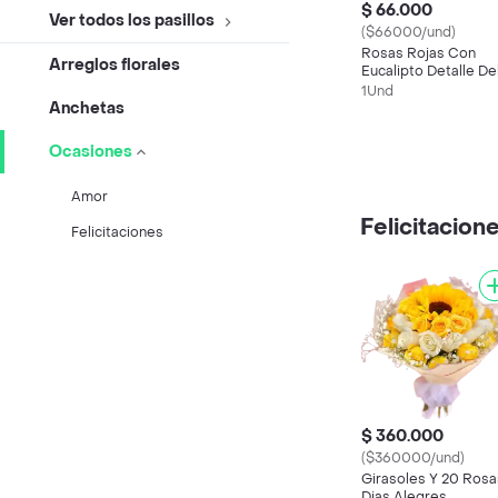
$ 66.000
Ver todos los pasillos
($66000/und)
Rosas Rojas Con
Arreglos florales
Eucalipto Detalle De
Dia
1Und
Anchetas
Ocasiones
Amor
Felicitacion
Felicitaciones
$ 360.000
($360000/und)
Girasoles Y 20 Rosa
Dias Alegres