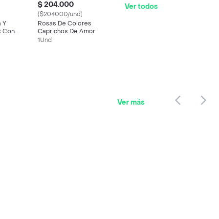
$ 204.000
Ver todos
)
($204000/und)
 Y
Rosas De Colores
s Con
Caprichos De Amor
iento De
1Und
Ver más