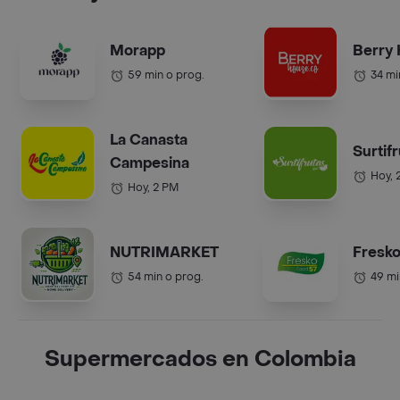
Morapp
Berry
59 min o prog.
34 mi
La Canasta
Surtif
Campesina
Hoy, 
Hoy, 2 PM
NUTRIMARKET
Fresko
54 min o prog.
49 mi
Supermercados en Colombia