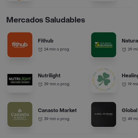
Mercados Saludables
Fithub
Natura
24 min o prog.
29 mi
Nutrilight
Healin
39 min o prog.
19 mi
Canasto Market
Global
39 min o prog.
49 mi