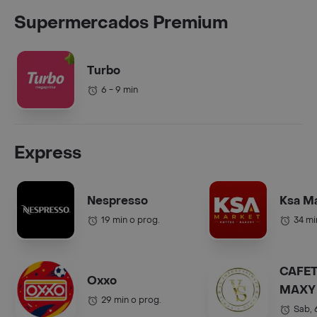
Supermercados Premium
Turbo
6 - 9 min
Express
Nespresso
Ksa M
19 min o prog.
34 mi
CAFET
Oxxo
MAXY 
29 min o prog.
COL.).
Sab,