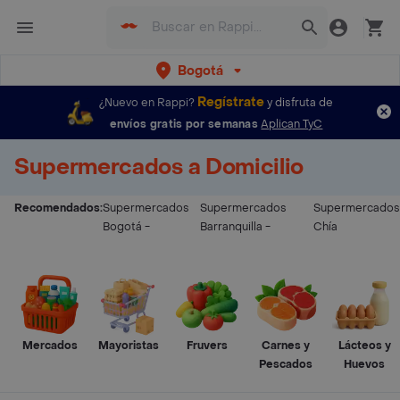
Bogotá
Regístrate
¿Nuevo en Rappi?
y disfruta de
envíos gratis por semanas
Aplican TyC
Supermercados a Domicilio
Recomendados:
Supermercados
Supermercados
Supermercados
Bogotá
-
Barranquilla
-
Chía
Mercados
Mayoristas
Fruvers
Carnes y
Lácteos y
Pescados
Huevos