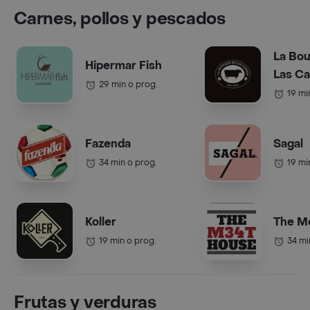
Carnes, pollos y pescados
La Bou
Hipermar Fish
Las C
29 min o prog.
19 mi
Fazenda
Sagal
34 min o prog.
19 mi
Koller
The M
19 min o prog.
34 mi
Frutas y verduras