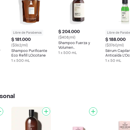
$ 204.000
Libre de Parabenos
Libre de Parab
($408/ml)
$ 181.000
$ 188.000
Shampoo Fuerza y
($362/ml)
($3760/ml)
Volumen
r
Shampoo Purificante
Sérum Capilar
Aromacología
1 x 500 mL
Eco Refill LOccitane
Anticaída L'Oc
L'Occitane
1 x 500 mL
1 x 50 mL
sonal