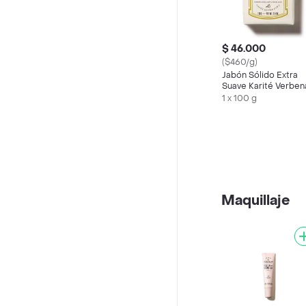
$ 46.000
($460/g)
Jabón Sólido Extra
Suave Karité Verben
L'Occitane
1 x 100 g
Maquillaje