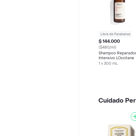
Libre de Parabenos
$ 144.000
($480/ml)
Shampoo Reparado
Intensivo LOccitane
1 x 300 mL
Cuidado Per