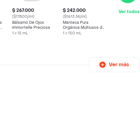
$ 267.000
$ 242.000
Ver todos
($17800/ml)
($1613.34/ml)
s
Bálsamo De Ojos
Manteca Pura
lor
Immortelle Preciosa
Orgánica Multiusos de
ne
Karité Confort
1 x 15 mL
1 x 150 mL
L'Occitane
Ver más