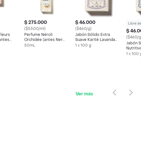
$ 275.000
$ 46.000
Libre d
($5500/ml)
($460/g)
$ 46.
Fleurs
Perfume Néroli
Jabón Sólido Extra
($460/g
antes
Orchidée (antes Nerolí
Suave Karité Lavanda
Jabón S
o)
& Orquídea) Eau De
L'Occitane
50mL
1 x 100 g
Nutritiv
Toilette Loccitane
L'Occit
1 x 100 
Ver más