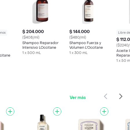
$ 204.000
$ 144.000
enos
Libre d
($408/ml)
($480/ml)
$ 112.
Shampoo Reparador
Shampoo Fuerza y
($2240/
Intensivo LOccitane
Volumen L'Occitane
Aceite 
1 x 500 mL
1 x 300 mL
citane
Reparad
LOccita
1 x 50 
Ver más