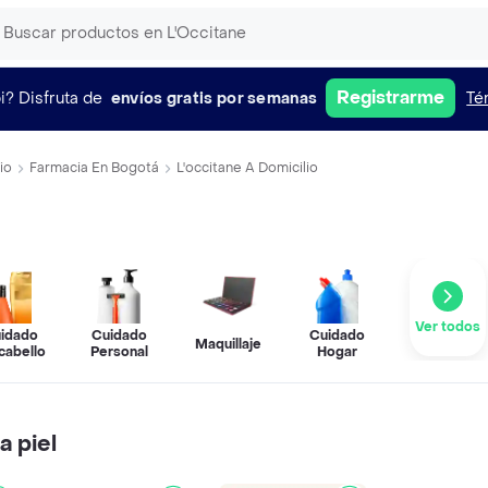
Registrarme
i?
Disfruta de
envíos gratis por semanas
Té
io
Farmacia En Bogotá
L'occitane A Domicilio
Ver todos
idado
Cuidado
Cuidado
Maquillaje
cabello
Personal
Hogar
a piel