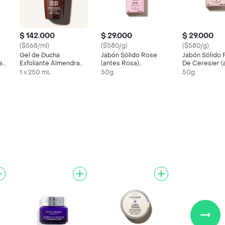
$ 142.000
$ 29.000
$ 29.000
($568/ml)
($580/g)
($580/g)
Gel de Ducha
Jabón Sólido Rose
Jabón Sólido 
a
Exfoliante Almendra
(antes Rosa)
De Ceresier (
Sublime L'Occitane
Loccitane
Flor De Cerez
1 x 250 mL
50g
50g
Loccitane