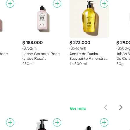
$ 188.000
$ 273.000
$ 29.0
($752/ml)
($546/ml)
($580/g
 Rose
Leche Corporal Rose
Aceite de Ducha
Jabón S
(antes Rosa)
Suavizante Almendra
De Cere
Loccitane
Sublime L'Occitane
Flor De
250mL
1 x 500 mL
50g
Loccita
Ver más