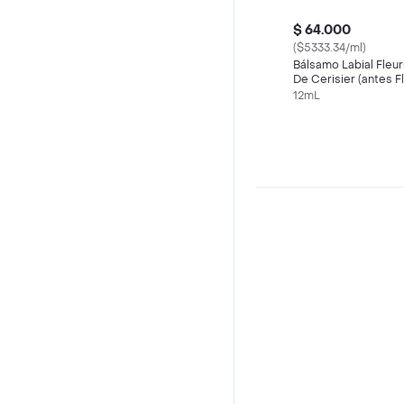
$ 64.000
($5333.34/ml)
Bálsamo Labial Fleur
De Cerisier (antes F
De Cerezo) Loccita
12mL