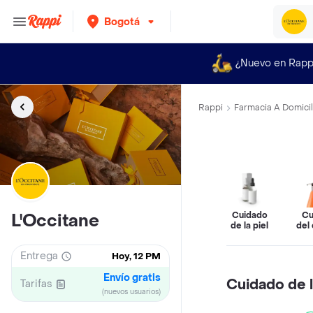
Bogotá
¿Nuevo en Rapp
Rappi
Farmacia A Domicil
Cuidado
Cu
L'Occitane
de la piel
del 
Entrega
Hoy, 12 PM
Envío gratis
Cuidado de l
Tarifas
(nuevos usuarios)