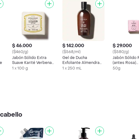
$ 46.000
$ 142.000
$ 29.000
($460/g)
($568/ml)
($580/g)
Jabón Sólido Extra
Gel de Ducha
Jabón Sólido
ne
Suave Karité Verbena
Exfoliante Almendra
(antes Rosa)
L'Occitane
Sublime L'Occitane
Loccitane
1 x 100 g
1 x 250 mL
50g
cabello