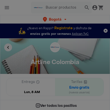
Bogotá
Regístrate
¿Nuevo en Rappi?
y disfruta de
envíos gratis por semanas
Aplican TyC
Artline Colombia
Entrega
Tarifas
Envío gratis
Lun, 8 AM
(nuevos usuarios)
Ver todos los pasillos