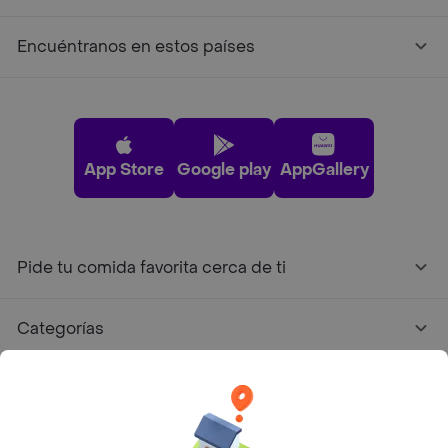
Encuéntranos en estos países
App Store
Google play
AppGallery
Pide tu comida favorita cerca de ti
Categorías
Únete a Rappi