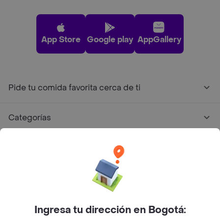
App Store
Google play
AppGallery
Pide tu comida favorita cerca de ti
Categorías
Únete a Rappi
Sobre Rappi
Facebook
Twitter
Instagram
Ingresa tu dirección en Bogotá: