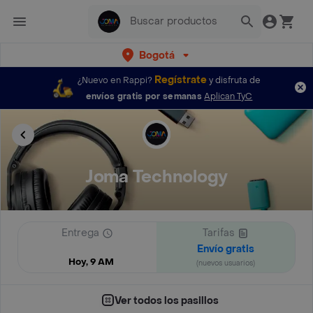
Bogotá
Regístrate
¿Nuevo en Rappi?
y disfruta de
envíos gratis por semanas
Aplican TyC
Joma Technology
Entrega
Tarifas
Envío gratis
Hoy, 9 AM
(nuevos usuarios)
Ver todos los pasillos