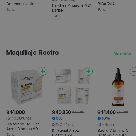
Desmaquillantes
BIOAQUA
Parches Antiacne X24
Bioaqua
1Und
1Und
Karite
1Und
Maquillaje Rostro
Ver más
$ 14.000
$ 40.850
$ 14.400
$ 43.000
$ 16.000
($14000/und)
5%
10%
Colágeno De Ojos
($340.42/ml)
($144/ml)
Arroz Bioaqua 60
Kit Facial Arroz
Suero Vitamina C
Unidades
1Und
Bioaqua X4
BIOAQUA 100Ml