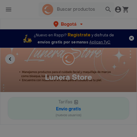
Bogotá
Regístrate
¿Nuevo en Rappi?
y disfruta de
envíos gratis por semanas
Aplican TyC
Lunera Store
Tarifas
Envío gratis
(nuevos usuarios)