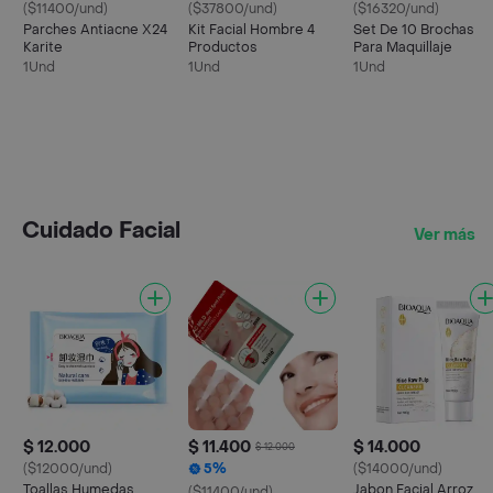
($11400/und)
($37800/und)
($16320/und)
Parches Antiacne X24
Kit Facial Hombre 4
Set De 10 Brochas
Karite
Productos
Para Maquillaje
1Und
1Und
1Und
Cuidado Facial
Ver más
$ 12.000
$ 11.400
$ 14.000
$ 12.000
($12000/und)
5%
($14000/und)
Toallas Humedas
Jabon Facial Arroz
($11400/und)