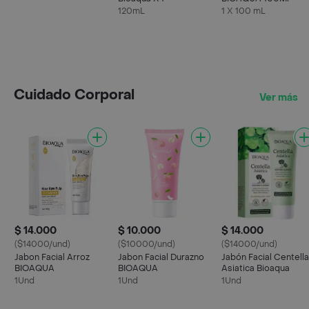
120mL
1 X 100 mL
Cuidado Corporal
Ver más
$ 14.000
$ 10.000
$ 14.000
($14000/und)
($10000/und)
($14000/und)
Jabon Facial Arroz
Jabon Facial Durazno
Jabón Facial Centella
BIOAQUA
BIOAQUA
Asiatica Bioaqua
1Und
1Und
1Und