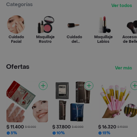
Categorías
Ver todos
Cuidado
Maquillaje
Cuidado
Maquillaje
Acceso
Facial
Rostro
del
Labios
de Bell
Cabello
Ofertas
Ver más
$ 11.400
$ 37.800
$ 16.320
$ 12.000
$ 42.000
$ 19.200
5%
10%
15%