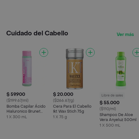
Cuidado del Cabello
Ver más
$ 59.900
$ 20.000
Libre de sales
($199.67/ml)
($266.67/g)
$ 55.000
Bomba Capilar Ácido
Cera Para El Cabello
($110/ml)
Hialuronico Brunet
Ikt Wax Stich 75g
Shampoo De Aloe
300ml
1 X 300 mL
1 X 75 g
Vera Anyeluz 500ml
1 X 500 mL