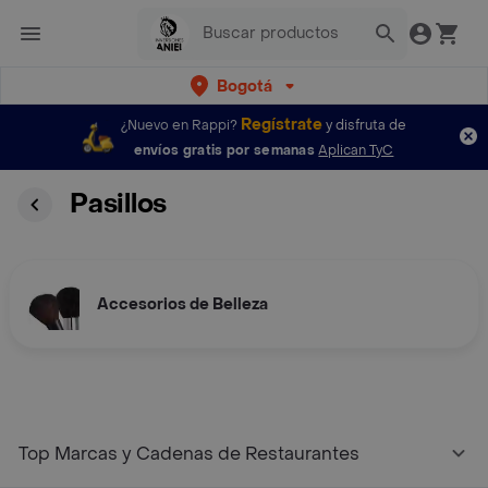
Bogotá
Regístrate
¿Nuevo en Rappi?
y disfruta de
envíos gratis por semanas
Aplican TyC
Pasillos
Accesorios de Belleza
Top Marcas y Cadenas de Restaurantes