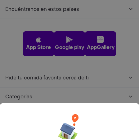
Encuéntranos en estos países
App Store
Google play
AppGallery
Pide tu comida favorita cerca de ti
Categorías
Únete a Rappi
Sobre Rappi