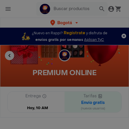
Bogotá
Regístrate
¿Nuevo en Rappi?
y disfruta de
envíos gratis por semanas
Aplican TyC
PREMIUM ONLINE
Entrega
Tarifas
Envío gratis
Hoy, 10 AM
(nuevos usuarios)