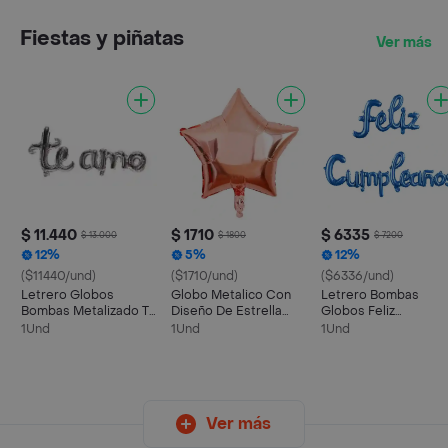
Fiestas y piñatas
Ver más
$ 11.440
$ 1710
$ 6335
$ 13.000
$ 1800
$ 7200
12%
5%
12%
($11440/und)
($1710/und)
($6336/und)
Letrero Globos
Globo Metalico Con
Letrero Bombas
Bombas Metalizado Te
Diseño De Estrella
Globos Feliz
Amo Plateado
Oro Rosa
Cumpleaños Cursivo
1Und
1Und
1Und
Azul
Ver más