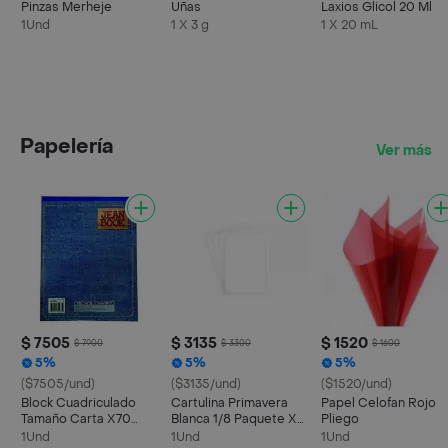
Pinzas Merheje
Uñas
Laxios Glicol 20 Ml
1Und
1 X 3 g
1 X 20 mL
Papelería
Ver más
$ 7505
$ 3135
$ 1520
$ 7900
$ 3300
$ 1600
5%
5%
5%
($7505/und)
($3135/und)
($1520/und)
Block Cuadriculado
Cartulina Primavera
Papel Celofan Rojo
Tamaño Carta X70
Blanca 1/8 Paquete X
Pliego
Hojas Jean Book
10 Unidades
1Und
1Und
1Und