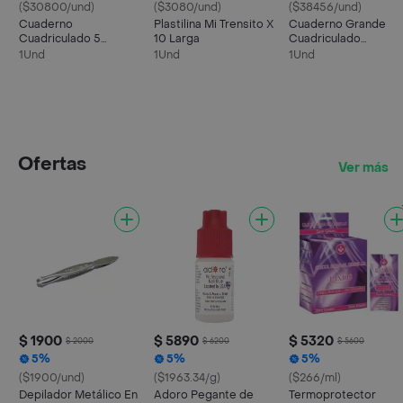
($30800/und)
($3080/und)
($38456/und)
Cuaderno
Plastilina Mi Trensito X
Cuaderno Grande
Cuadriculado 5
10 Larga
Cuadriculado
Materias Argollado
Argollado 7 Materias
1Und
1Und
1Und
Para Mujer Primavera
Mujer Primavera
Ofertas
Ver más
$ 1900
$ 5890
$ 5320
$ 2000
$ 6200
$ 5600
5%
5%
5%
($1900/und)
($1963.34/g)
($266/ml)
Depilador Metálico En
Adoro Pegante de
Termoprotector