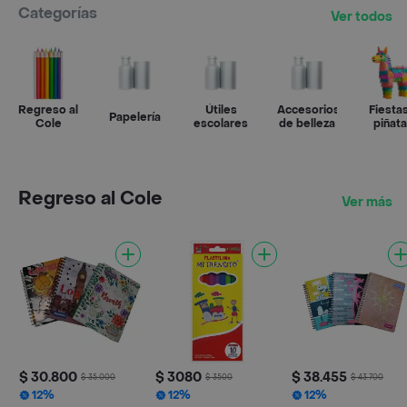
Categorías
Ver todos
Regreso al
Útiles
Accesorios
Fiestas
Papelería
Cole
escolares
de belleza
piñat
Regreso al Cole
Ver más
$ 30.800
$ 3080
$ 38.455
$ 35.000
$ 3500
$ 43.700
12%
12%
12%