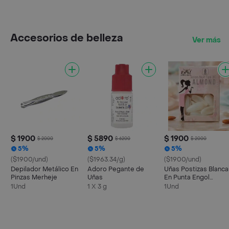
Accesorios de belleza
Ver más
$ 1900
$ 5890
$ 1900
$ 2000
$ 6200
$ 2000
5%
5%
5%
($1900/und)
($1963.34/g)
($1900/und)
Depilador Metálico En
Adoro Pegante de
Uñas Postizas Blanca
Pinzas Merheje
Uñas
En Punta Engol
Mujer dama
1Und
1 X 3 g
1Und