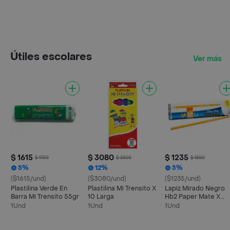
Útiles escolares
Ver más
$ 1615
$ 3080
$ 1235
$ 1700
$ 3500
$ 1300
5%
12%
5%
($1615/und)
($3080/und)
($1235/und)
Plastilina Verde En
Plastilina Mi Trensito X
Lapiz Mirado Negro
Barra Mi Trensito 55gr
10 Larga
Hb2 Paper Mate X
Unidad
1Und
1Und
1Und