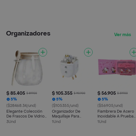
Und
Naranja
Verde
Organizadores
Ver más
$ 85.405
$ 105.355
$ 56.905
$ 89.900
$ 110.900
$ 59.900
5%
5%
5%
($28468.34/und)
($105355/und)
($56905/und)
Elegante Colección
Organizador De
Fiambrera De Acero
De Frascos De Vidrio
Maquillaje Para
Inoxidable A Prueba
Con Tapa Y Cuchara
Tocador Con Cajones
De Fugas Color Rosa
3Und
1Und
1Und
Hello Kitty