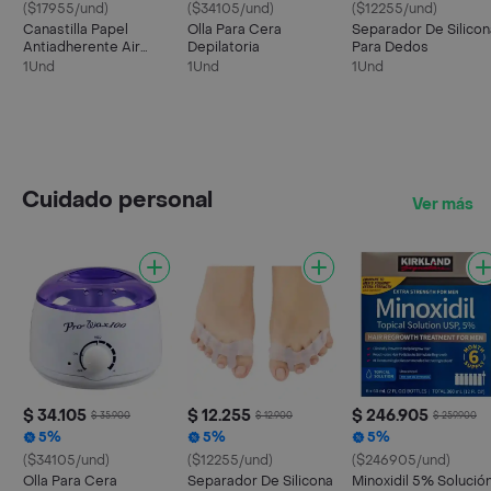
($17955/und)
($34105/und)
($12255/und)
Canastilla Papel
Olla Para Cera
Separador De Silicon
Antiadherente Air
Depilatoria
Para Dedos
Fryer Freidora X 100
1Und
1Und
1Und
Und
Cuidado personal
Ver más
$ 34.105
$ 12.255
$ 246.905
$ 35.900
$ 12.900
$ 259.900
5%
5%
5%
($34105/und)
($12255/und)
($246905/und)
Olla Para Cera
Separador De Silicona
Minoxidil 5% Solució