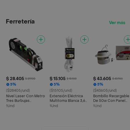
Ferretería
Ver más
$ 28.405
$ 15.105
$ 43.605
$ 29.900
$ 15.900
$ 45.900
5%
5%
5%
($28405/und)
($15105/und)
($43605/und)
Nivel Laser Con Metro
Extensión Eléctrica
Bombillo Recargable
Tres Burbujas
Multitoma Blanca 3,6
De 50w Con Panel
Alineador
Metros
Solar
1Und
1Und
1Und
Multiproposito