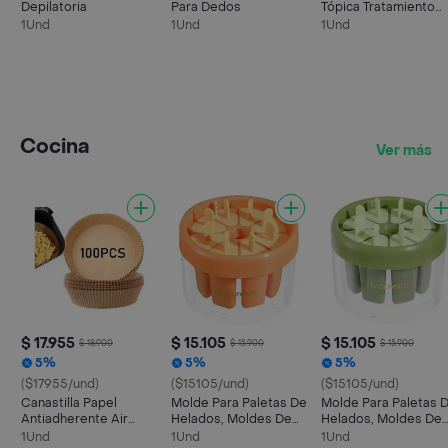
Depilatoria
Para Dedos
Tópica Tratamiento
Regenerador Capilar
1Und
1Und
1Und
Formula Extra Fuerte
Para Hombres.
Tratamiento Para 6
Meses.
Cocina
Ver más
$ 17.955
$ 15.105
$ 15.105
$ 18.900
$ 15.900
$ 15.900
5%
5%
5%
($17955/und)
($15105/und)
($15105/und)
Canastilla Papel
Molde Para Paletas De
Molde Para Paletas 
Antiadherente Air
Helados, Moldes De
Helados, Moldes De
Fryer Freidora X 100
Fácil Liberación Color
Fácil Liberación Colo
1Und
1Und
1Und