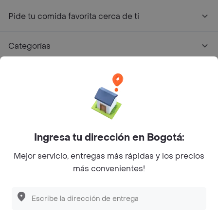
Pide tu comida favorita cerca de ti
Categorías
Únete a Rappi
Sobre Rappi
Facebook
Twitter
Instagram
Ingresa tu dirección en Bogotá:
Mejor servicio, entregas más rápidas y los precios
©
2026
Rappi Inc. All rights reserved.
más convenientes!
Rappi S.A.S. --- NIT 900.843.898-9 --- Calle 63 # 16A-02