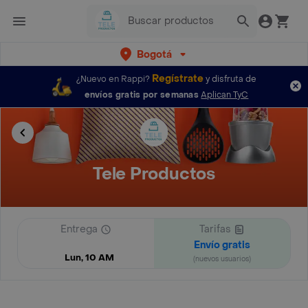
Bogotá
Regístrate
¿Nuevo en Rappi?
y disfruta de
envíos gratis por semanas
Aplican TyC
Tele Productos
Entrega
Tarifas
Envío gratis
Lun, 10 AM
(nuevos usuarios)