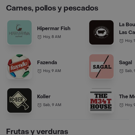
Carnes, pollos y pescados
La Bou
Hipermar Fish
Las C
Hoy, 8 AM
Hoy, 
Fazenda
Sagal
Hoy, 9 AM
Sab,
Koller
The M
Sab, 9 AM
Hoy, 
Frutas y verduras