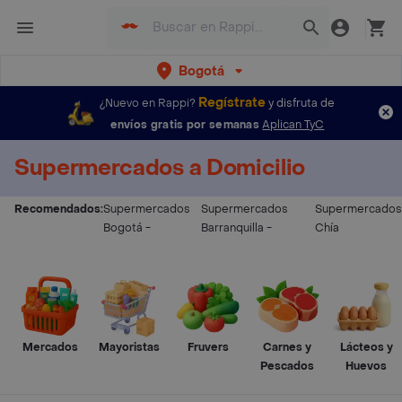
Bogotá
Regístrate
¿Nuevo en Rappi?
y disfruta de
envíos gratis por semanas
Aplican TyC
Supermercados a Domicilio
Recomendados:
Supermercados
Supermercados
Supermercados
Bogotá
-
Barranquilla
-
Chía
Mercados
Mayoristas
Fruvers
Carnes y
Lácteos y
Pescados
Huevos