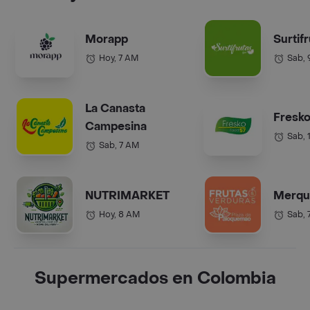
Morapp
Surtif
Hoy, 7 AM
Sab,
La Canasta
Fresko
Campesina
Sab, 
Sab, 7 AM
NUTRIMARKET
Merqu
Hoy, 8 AM
Sab, 
Supermercados en Colombia