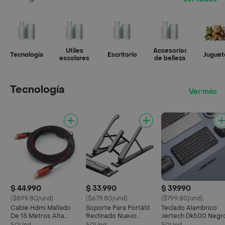
Útiles
Accesorios
Tecnología
Escritorio
Juguet
escolares
de belleza
Tecnología
Ver más
$ 44.990
$ 33.990
$ 39.990
($899.80/und)
($679.80/und)
($799.80/und)
Cable Hdmi Mallado
Soporte Para Portátil
Teclado Alambrico
De 15 Metros Alta
Reclinado Nuevo
Jertech Dk500 Negr
Resolución 4k
Negro P1