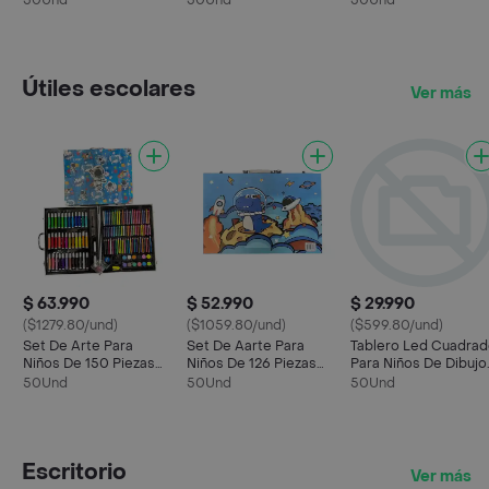
50Und
50Und
50Und
Útiles escolares
Ver más
$ 63.990
$ 52.990
$ 29.990
($1279.80/und)
($1059.80/und)
($599.80/und)
Set De Arte Para
Set De Aarte Para
Tablero Led Cuadra
Niños De 150 Piezas
Niños De 126 Piezas
Para Niños De Dibujo
Astronauta Azul
Astronauta Azul
Azul
50Und
50Und
50Und
Escritorio
Ver más