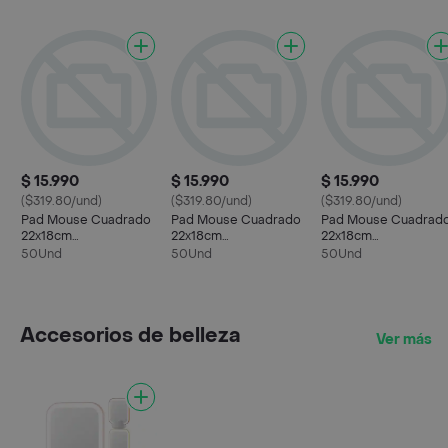
$ 15.990
$ 15.990
$ 15.990
($319.80/und)
($319.80/und)
($319.80/und)
Pad Mouse Cuadrado
Pad Mouse Cuadrado
Pad Mouse Cuadrad
22x18cm
22x18cm
22x18cm
Antideslizante Azul
Antideslizante Rojo
Antideslizante Verde
50Und
50Und
50Und
Accesorios de belleza
Ver más