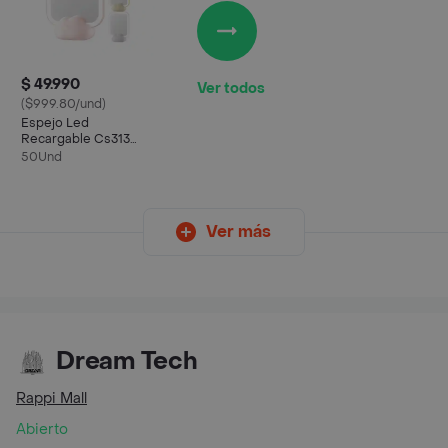
$ 49.990
Ver todos
($999.80/und)
Espejo Led
Recargable Cs313
Diseño Nube
50Und
Ver más
Dream Tech
Rappi Mall
Abierto