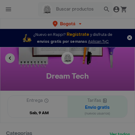
Bogotá
Regístrate
¿Nuevo en Rappi?
y disfruta de
envíos gratis por semanas
Aplican TyC
Dream Tech
Entrega
Tarifas
Envío gratis
Sab, 9 AM
(nuevos usuarios)
Categorías
Ver todos