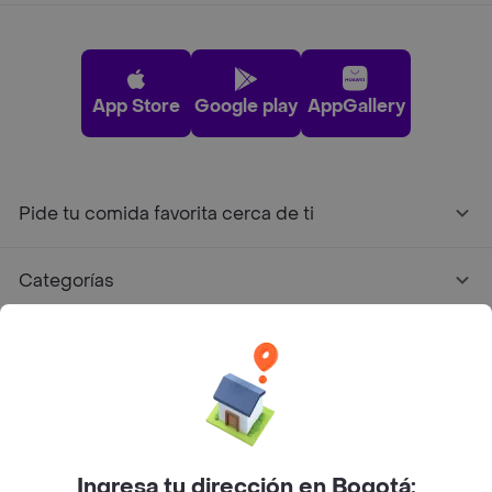
App Store
Google play
AppGallery
Pide tu comida favorita cerca de ti
Categorías
Únete a Rappi
Sobre Rappi
Facebook
Twitter
Instagram
Ingresa tu dirección en Bogotá: