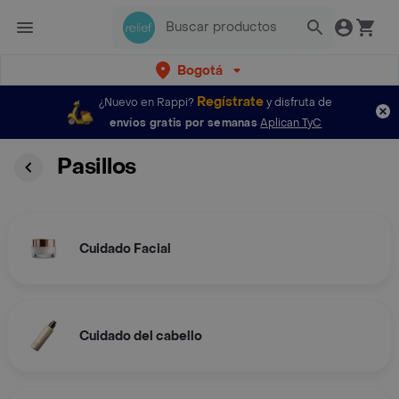
Bogotá
Regístrate
¿Nuevo en Rappi?
y disfruta de
envíos gratis por semanas
Aplican TyC
Pasillos
Cuidado Facial
Cuidado del cabello