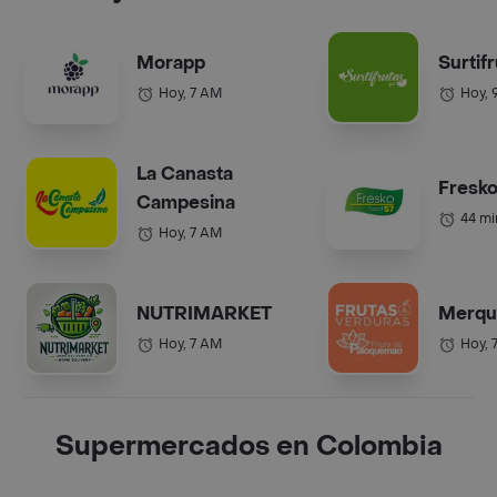
Morapp
Surtif
Hoy, 7 AM
Hoy, 
La Canasta
Fresko
Campesina
44 mi
Hoy, 7 AM
NUTRIMARKET
Merqu
Hoy, 7 AM
Hoy, 
Supermercados en Colombia