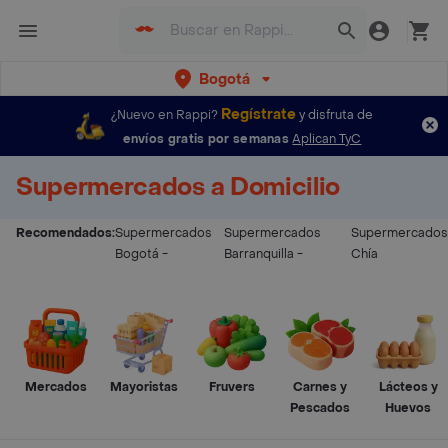
Bogotá
Regístrate
¿Nuevo en Rappi?
y disfruta de
envíos gratis por semanas
Aplican TyC
Supermercados a Domicilio
Recomendados:
Supermercados
Supermercados
Supermercados
Bogotá
-
Barranquilla
-
Chía
Mercados
Mayoristas
Fruvers
Carnes y
Lácteos y
Pescados
Huevos