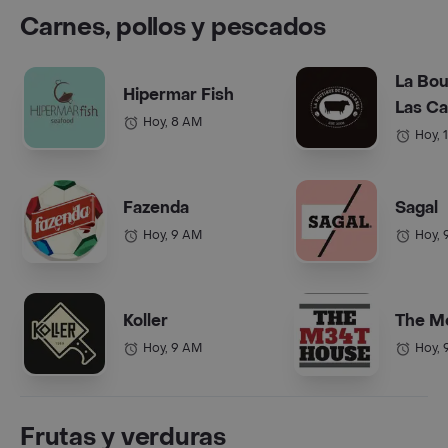
Carnes, pollos y pescados
La Bou
Hipermar Fish
Las C
Hoy, 8 AM
Hoy, 
Fazenda
Sagal
Hoy, 9 AM
Hoy, 
Koller
The M
Hoy, 9 AM
Hoy, 
Frutas y verduras