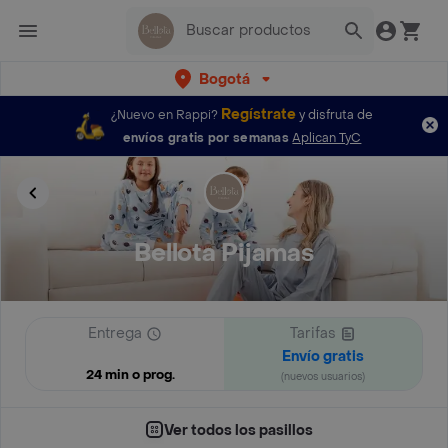
Bogotá
Regístrate
¿Nuevo en Rappi?
y disfruta de
envíos gratis por semanas
Aplican TyC
Bellota Pijamas
Entrega
Tarifas
Envío gratis
24 min o prog.
(nuevos usuarios)
Ver todos los pasillos