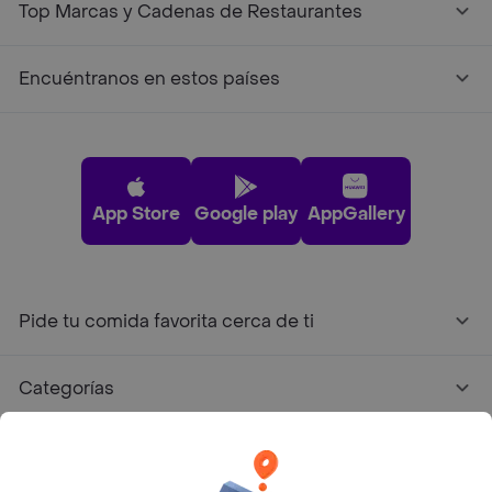
Top Marcas y Cadenas de Restaurantes
Encuéntranos en estos países
App Store
Google play
AppGallery
Pide tu comida favorita cerca de ti
Categorías
Únete a Rappi