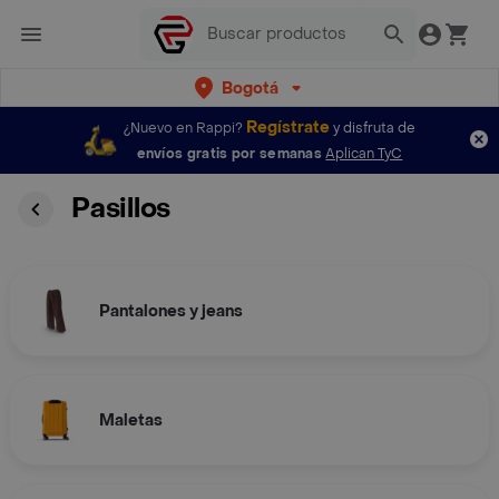
Bogotá
Regístrate
¿Nuevo en Rappi?
y disfruta de
envíos gratis por semanas
Aplican TyC
Pasillos
Pantalones y jeans
Maletas