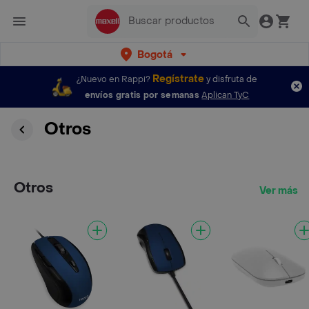
Bogotá
Regístrate
¿Nuevo en Rappi?
y disfruta de
envíos gratis por semanas
Aplican TyC
Otros
Otros
Ver más