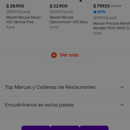
$ 28.900
$ 22.900
$ 79.920
$ 99.900
($28900/und)
($22900/und)
20%
Maxell Mouse Mowr-
Maxell Mouse
($79920/und)
105 Optical Five
Opticomowr-101 Navy
Mouse Precise Maxel
Button Navy
1Und
1Und
Mowlbt-900 2400 D
Bluetooth
1Und
Ver más
Top Marcas y Cadenas de Restaurantes
Encuéntranos en estos países