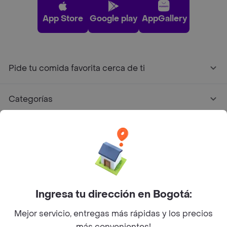
App Store
Google play
AppGallery
Pide tu comida favorita cerca de ti
Categorías
Únete a Rappi
Sobre Rappi
Facebook
Twitter
Instagram
Ingresa tu dirección en Bogotá:
Mejor servicio, entregas más rápidas y los precios
©
2026
Rappi Inc. All rights reserved.
más convenientes!