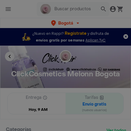
Bogotá
Regístrate
¿Nuevo en Rappi?
y disfruta de
envíos gratis por semanas
Aplican TyC
ClickCosmetics Melonn Bogota
Entrega
Tarifas
Envío gratis
Hoy, 9 AM
(nuevos usuarios)
Categorías
Ver todos