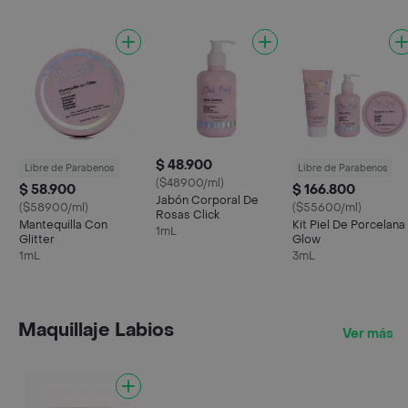
$ 48.900
Libre de Parabenos
Libre de Parabenos
($48900/ml)
$ 58.900
$ 166.800
Jabón Corporal De
($58900/ml)
($55600/ml)
Rosas Click
Mantequilla Con
Kit Piel De Porcelana
1mL
Glitter
Glow
1mL
3mL
Maquillaje Labios
Ver más