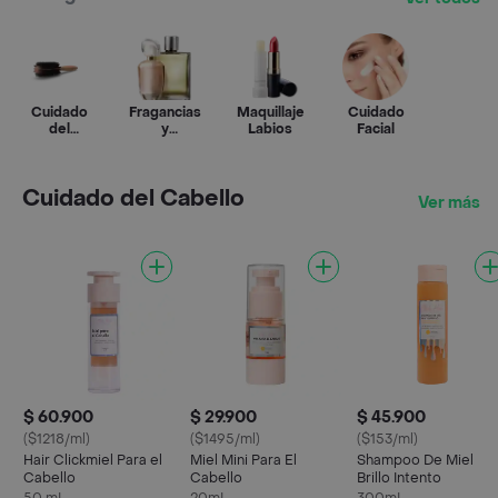
Cuidado
Fragancias
Maquillaje
Cuidado
del
y
Labios
Facial
Cabello
Perfumes
Cuidado del Cabello
Ver más
$ 60.900
$ 29.900
$ 45.900
($1218/ml)
($1495/ml)
($153/ml)
Hair Clickmiel Para el
Miel Mini Para El
Shampoo De Miel
Cabello
Cabello
Brillo Intento