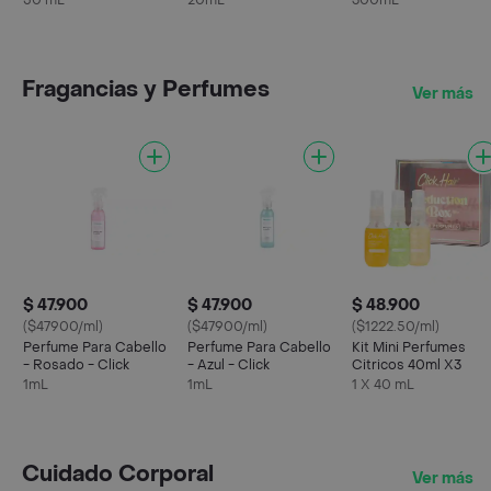
50 mL
20mL
300mL
Fragancias y Perfumes
Ver más
$ 47.900
$ 47.900
$ 48.900
($47900/ml)
($47900/ml)
($1222.50/ml)
Perfume Para Cabello
Perfume Para Cabello
Kit Mini Perfumes
- Rosado - Click
- Azul - Click
Citricos 40ml X3
1mL
1mL
1 X 40 mL
Cuidado Corporal
Ver más