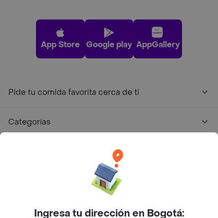
App Store
Google play
AppGallery
Pide tu comida favorita cerca de ti
Categorías
Únete a Rappi
Sobre Rappi
Facebook
Twitter
Instagram
Ingresa tu dirección en Bogotá: