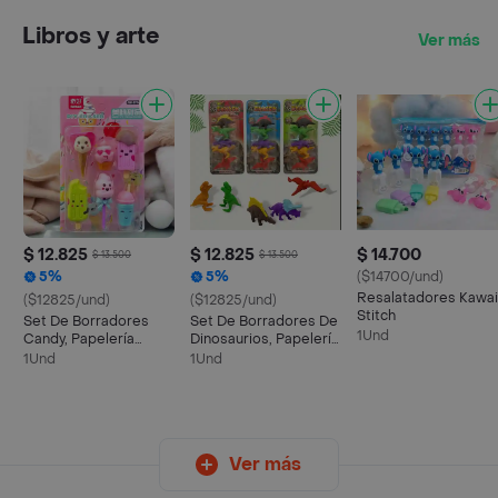
Libros y arte
Ver más
$ 12.825
$ 12.825
$ 14.700
$ 13.500
$ 13.500
5%
5%
($14700/und)
Resalatadores Kawai
($12825/und)
($12825/und)
Stitch
Set De Borradores
Set De Borradores De
1Und
Candy, Papelería
Dinosaurios, Papelería
Kawaii (x6)
Kawaii (x5)
1Und
1Und
Ver más