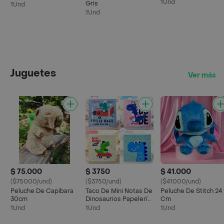
1Und
Gris
1Und
1Und
Juguetes
Ver más
$ 75.000
$ 3750
$ 41.000
($75000/und)
($3750/und)
($41000/und)
Peluche De Capibara
Taco De Mini Notas De
Peluche De Stitch 24
30cm
Dinosaurios Papelería
Cm
Kawaii
1Und
1Und
1Und