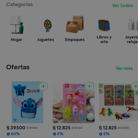
Categorías
Ver todos
Libros y
Joyería
Hogar
Juguetes
Empaques
arte
reloje
Ofertas
Ver más
$ 39.500
$ 12.825
$ 12.825
$ 79.000
$ 13.500
$ 13.500
50%
5%
5%