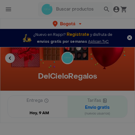
Bogotá
Regístrate
¿Nuevo en Rappi?
y disfruta de
envíos gratis por semanas
Aplican TyC
DelCieloRegalos
Entrega
Tarifas
Envío gratis
Hoy, 9 AM
(nuevos usuarios)