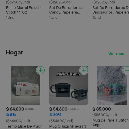
($39500/und)
($12825/und)
($12825/und)
Bolso Morral Peluche
Set De Borradores
Set De Borradores D
Stitch 14-02
Candy, Papelería
Dinosaurios, Papeler
Kawaii (x6)
Kawaii (x5)
1Und
1Und
1Und
Hogar
Ver más
$ 64.600
$ 54.600
$ 85.000
$ 68.000
$ 78.000
5%
30%
($85000/und)
Mug De Pareja Stitch
($64600/und)
($54600/und)
Angela
Termo Elice De Avión
Mug O Taza Minecraft