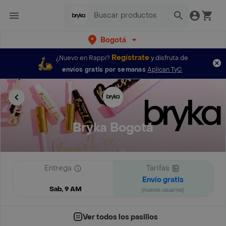
Bogotá
Regístrate
¿Nuevo en Rappi?
y disfruta de
envíos gratis por semanas
Aplican TyC
Bryka Bogotá
Entrega
Tarifas
Envío gratis
Sab, 9 AM
(nuevos usuarios)
Ver todos los pasillos