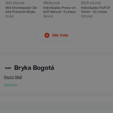
($25.30/und)
($825/und)
($531.67/und)
Mini Encrespador De
Individuales Press-on
Individuales Fluff 01
Alta Precisión Bryka
Soft Natural -3 Lineas
10mm - 10 Líneas
Lashes
0Und
36Und
120Und
Ver más
Bryka Bogotá
Rappi Mall
Abierto