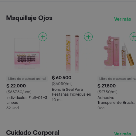
Maquillaje Ojos
Ver más
$ 60.500
Libre de crueldad animal
Libre de crueldad anima
($6050/ml)
$ 22.000
$ 27.500
Bond & Seal Para
($687.50/und)
($27.50/ml)
Pestañas Individuales
Individuales Fluff-01 -3
Adhesivo
10 mL
Líneas
Transparente Brush
On Lash Bryka Lashe
32 Und
0cc
Cuidado Corporal
Ver más