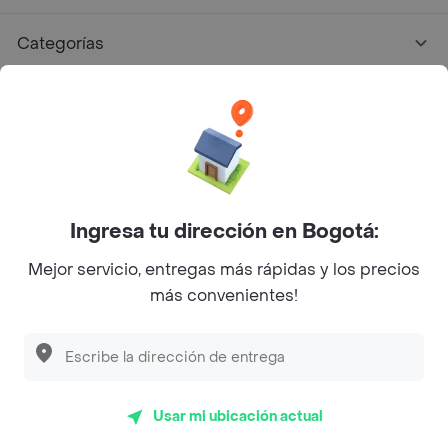
Categorías
Únete a Rappi
Sobre Rappi
Facebook
Twitter
Instagram
Ingresa tu dirección en Bogotá:
Mejor servicio, entregas más rápidas y los precios
©
2026
Rappi Inc. All rights reserved.
más convenientes!
Rappi S.A.S. --- NIT 900.843.898-9 --- Calle 63 # 16A-02
Bogotá D.C. --- notificacionesrappi@rappi.com
Usar mi ubicación actual