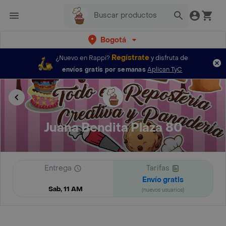
Bogotá
Regístrate
¿Nuevo en Rappi?
y disfruta de
envíos gratis por semanas
Aplican TyC
Juana Bendita Plaza 80
Entrega
Tarifas
Envío gratis
Sab, 11 AM
(nuevos usuarios)