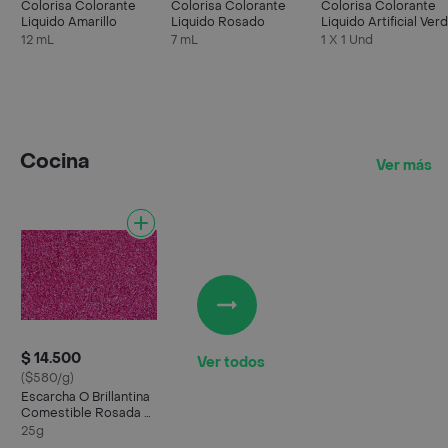
Colorisa Colorante
Colorisa Colorante
Colorisa Colorante
Liquido Amarillo
Liquido Rosado
Liquido Artificial Ver
12 mL
7 mL
1 X 1 Und
Cocina
Ver más
$ 14.500
Ver todos
($580/g)
Escarcha O Brillantina
Comestible Rosada X
25 Gr Para Decorar
25g
Alimentos Y Cocteles