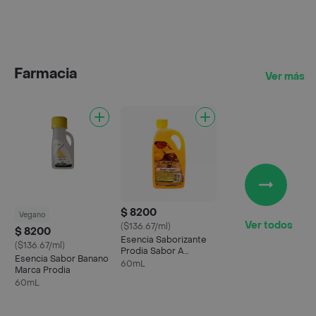
Farmacia
Ver más
$ 8200
Vegano
Ver todos
($136.67/ml)
$ 8200
Esencia Saborizante
($136.67/ml)
Prodia Sabor A
Esencia Sabor Banano
Naranja
60mL
Marca Prodia
60mL