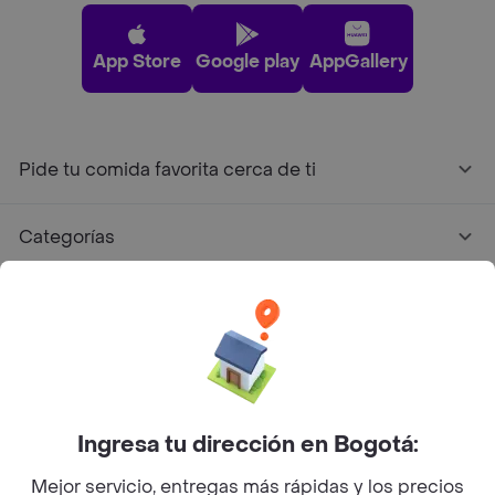
App Store
Google play
AppGallery
Pide tu comida favorita cerca de ti
Categorías
Únete a Rappi
Sobre Rappi
Facebook
Twitter
Instagram
Ingresa tu dirección en Bogotá:
Mejor servicio, entregas más rápidas y los precios
©
2026
Rappi Inc. All rights reserved.