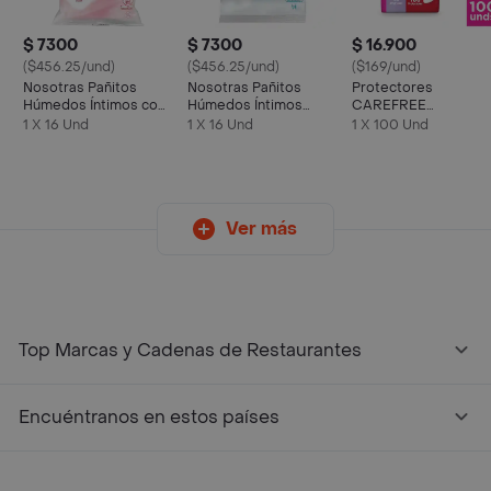
$ 7300
$ 7300
$ 16.900
($456.25/und)
($456.25/und)
($169/und)
Nosotras Pañitos
Nosotras Pañitos
Protectores
Húmedos Íntimos con
Húmedos Íntimos
CAREFREE
Agua de Rosas
Frescura Extrema
Protección PACK
1 X 16 Und
1 X 16 Und
1 X 100 Und
ECONÓMICO 100
UND
Ver más
Top Marcas y Cadenas de Restaurantes
Encuéntranos en estos países