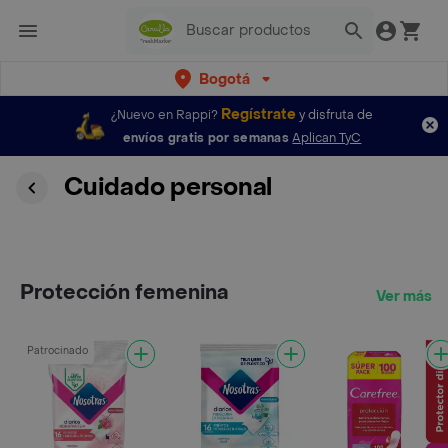
Bogotá
Regístrate
¿Nuevo en Rappi?
y disfruta de
envíos gratis por semanas
Aplican TyC
Cuidado personal
Protección femenina
Ver más
Patrocinado