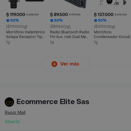
$ 119.000
$ 89.500
$ 137.000
$ 238.000
$ 179.000
$ 274.000
50%
50%
50%
($119000/g)
($89500/g)
($137000/g)
Micrófono Inalámbrico
Radio Bluetooth Radio
Micrófono
Solapa Receptor Tipo
Fm Aux. Usb Dual Mp3
Condensador Estudi
C - Lightning Sx31
Lcd Frente
Profesional Voz E
1g
1g
1g
Color Negro
Desmontable
Instrumentos
Ver más
Ecommerce Elite Sas
Rappi Mall
Abierto