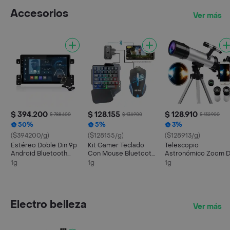
Accesorios
Ver más
$ 394.200
$ 128.155
$ 128.910
$ 788.400
$ 134.900
$ 132.900
50%
5%
3%
($394200/g)
($128155/g)
($128913/g)
Estéreo Doble Din 9p
Kit Gamer Teclado
Telescopio
Android Bluetooth
Con Mouse Bluetooth
Astronómico Zoom 
Gps C/cámara Trasera
4 En 1 Celular Tablet
90x F36050l Color
1g
1g
1g
Negro
Blanco
Electro belleza
Ver más