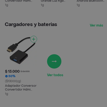
Convertidor Hdmi
Grande Luz Rgb
Android Bluetooth
Macho A Vga Hembra
Cálida Fría + Trípode
Gps C/cámara Trase
1g
1g
1g
Cargadores y baterias
Ver más
$ 13.000
$ 26.000
Ver todos
50%
($13000/g)
Adaptador Conversor
Convertidor Hdmi
Macho A Vga Hembra
1g