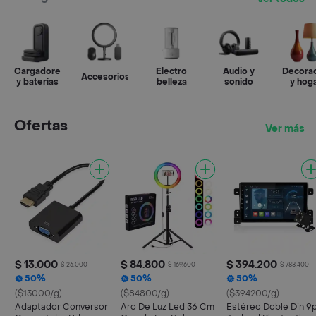
Cargadores
Electro
Audio y
Decora
Accesorios
y baterias
belleza
sonido
y hog
Ofertas
Ver más
$ 13.000
$ 84.800
$ 394.200
$ 26.000
$ 169.600
$ 788.400
50%
50%
50%
($13000/g)
($84800/g)
($394200/g)
Adaptador Conversor
Aro De Luz Led 36 Cm
Estéreo Doble Din 9