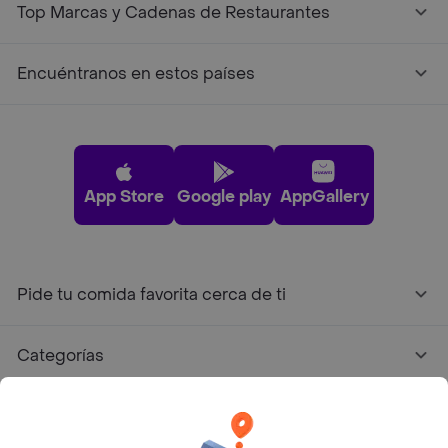
Top Marcas y Cadenas de Restaurantes
Encuéntranos en estos países
App Store
Google play
AppGallery
Pide tu comida favorita cerca de ti
Categorías
Únete a Rappi