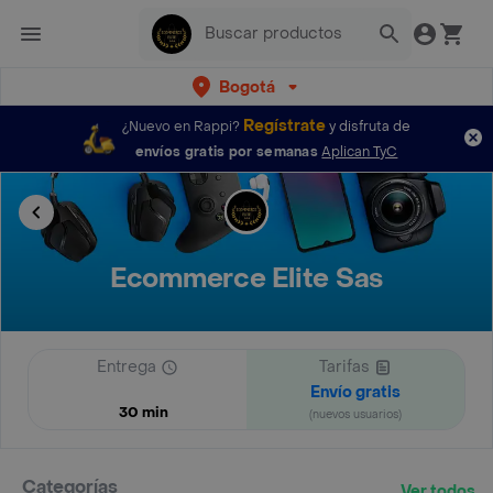
Bogotá
Regístrate
¿Nuevo en Rappi?
y disfruta de
envíos gratis por semanas
Aplican TyC
Ecommerce Elite Sas
Entrega
Tarifas
Envío gratis
30 min
(nuevos usuarios)
Categorías
Ver todos