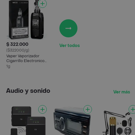
$ 322.000
Ver todos
($322000/g)
Vaper Vaporizador
Cigarrillo Electronico
228 W Metalico
1g
Audio y sonido
Ver más