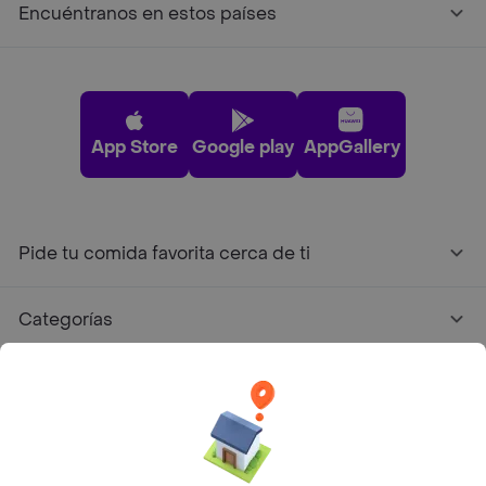
Encuéntranos en estos países
App Store
Google play
AppGallery
Pide tu comida favorita cerca de ti
Categorías
Únete a Rappi
Sobre Rappi