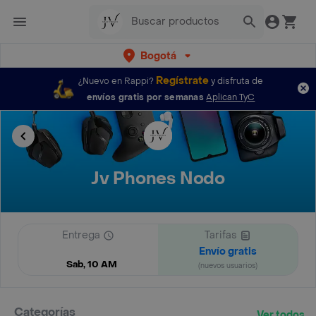
Bogotá
Regístrate
¿Nuevo en Rappi?
y disfruta de
envíos gratis por semanas
Aplican TyC
Jv Phones Nodo
Entrega
Tarifas
Envío gratis
Sab, 10 AM
(nuevos usuarios)
Categorías
Ver todos