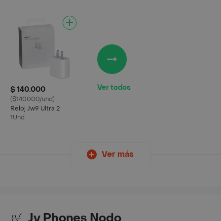
Ver todos
$ 140.000
($140000/und)
Reloj Jw9 Ultra 2
1Und
Ver más
Jv Phones Nodo