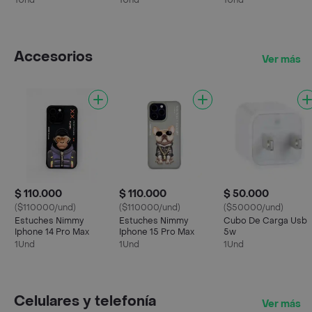
1Und
1Und
1Und
Accesorios
Ver más
$ 110.000
$ 110.000
$ 50.000
($110000/und)
($110000/und)
($50000/und)
Estuches Nimmy
Estuches Nimmy
Cubo De Carga Usb
Iphone 14 Pro Max
Iphone 15 Pro Max
5w
1Und
1Und
1Und
Celulares y telefonía
Ver más