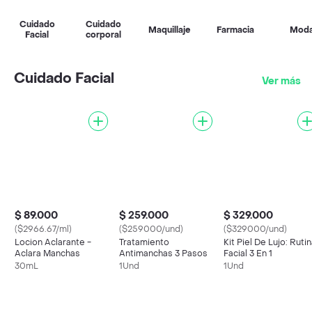
Cuidado
Cuidado
Maquillaje
Farmacia
Mod
Facial
corporal
Cuidado Facial
Ver más
$ 89.000
$ 259.000
$ 329.000
($2966.67/ml)
($259000/und)
($329000/und)
Locion Aclarante -
Tratamiento
Kit Piel De Lujo: Ruti
Aclara Manchas
Antimanchas 3 Pasos
Facial 3 En 1
30mL
1Und
1Und