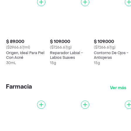
$ 89.000
$ 109.000
$ 109.000
($2966.67/ml)
($7266.67/g)
($7266.67/g)
Origen, Ideal Para Piel
Reparador Labial -
Contorno De Ojos -
Con Acné
Labios Suaves
Antiojeras
30mL
15g
15g
Farmacia
Ver más