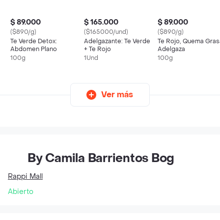
$ 89.000
$ 165.000
$ 89.000
($890/g)
($165000/und)
($890/g)
Te Verde Detox:
Adelgazante: Te Verde
Te Rojo, Quema Gras
Abdomen Plano
+ Te Rojo
Adelgaza
100g
1Und
100g
Ver más
By Camila Barrientos Bog
Rappi Mall
Abierto