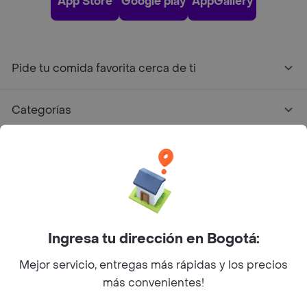
App Store
Google play
AppGallery
Pide tu comida favorita cerca de ti
Categorías
Únete a Rappi
Sobre Rappi
Facebook
Twitter
Instagram
Ingresa tu dirección en Bogotá:
Mejor servicio, entregas más rápidas y los precios
©
2026
Rappi Inc. All rights reserved.
más convenientes!