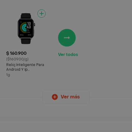
$ 160.900
Ver todos
($160900/g)
Reloj Inteligente Para
Android Y Ip
Riversong Motive 9e
1g
(lifestyle)
Ver más