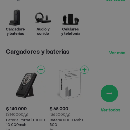
Cargadores
Audio y
Celulares
y baterias
sonido
y telefonía
Cargadores y baterias
Ver más
$ 140.000
$ 65.000
Ver todos
($140000/g)
($65000/g)
Bateria Portatil I-1000
Bateria 5000 Mah I-
10.000mah
500
Inalambrica Y