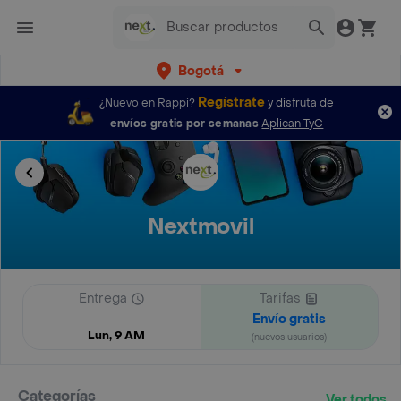
Bogotá
Regístrate
¿Nuevo en Rappi?
y disfruta de
envíos gratis por semanas
Aplican TyC
Nextmovil
Entrega
Tarifas
Envío gratis
Lun, 9 AM
(nuevos usuarios)
Categorías
Ver todos