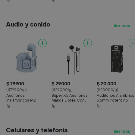
1g
1g
Magnetica
Audio y sonido
Ver más
$ 79.900
$ 29.000
$ 20.000
($79900/g)
($29000/g)
($20000/g)
Audífonos
Super X5 Audifonos
Audifonos Alambrico
Inalámbricos M2
Manos Libres Con
3.5mm Potent A5
Entrada Tipo C
1g
1g
1g
Celulares y telefonía
Ver más