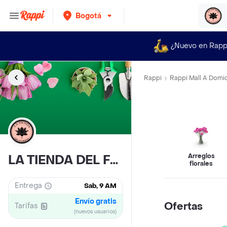
Bogotá
¿Nuevo en Rapp
Rappi
Rappi Mall A Domic
Arreglos
LA TIENDA DEL FLORISTA L-81659
florales
Entrega
Sab, 9 AM
Envío gratis
Ofertas
Tarifas
(nuevos usuarios)