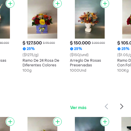
$ 127.500
$ 150.000
$ 105
180.000
$ 170.000
$ 200.000
25%
25%
25%
($1275/g)
($150/und)
($1.05/
osas
Ramo De 24 Rosa De
Arreglo De Rosas
Ramo D
Diferentes Colores
Preservadas
Con Fol
100g
1000Und
100Kg
Ver más