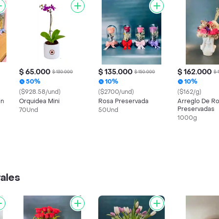
$ 65.000
$ 135.000
$ 162.000
$ 130.000
$ 150.000
$ 
50%
10%
10%
($928.58/und)
($2700/und)
($162/g)
on
Orquidea Mini
Rosa Preservada
Arreglo De R
Preservadas
70Und
50Und
1000g
rales