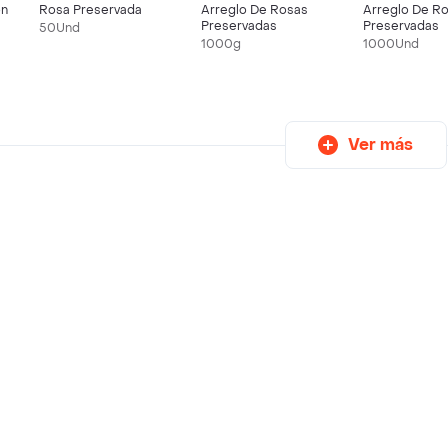
on
Rosa Preservada
Arreglo De Rosas
Arreglo De R
Preservadas
Preservadas
50Und
1000g
1000Und
Ver más