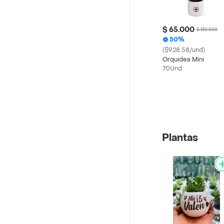
$ 65.000
$ 130.000
50%
($928.58/und)
Orquidea Mini
70Und
Plantas