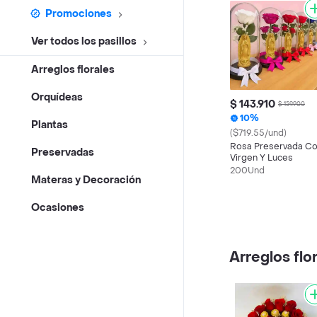
Promociones
Ver todos los pasillos
Arreglos florales
Orquídeas
$ 143.910
$ 159.900
10%
Plantas
($719.55/und)
Rosa Preservada C
Preservadas
Virgen Y Luces
200Und
Materas y Decoración
Ocasiones
Arreglos flo