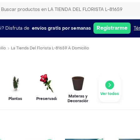
Registrarme
i?
Disfruta de
envíos gratis por semanas
Té
ilio
La Tienda Del Florista L-81659 A Domicilio
Ver todos
Materas y
Plantas
Preservadas
Decoración