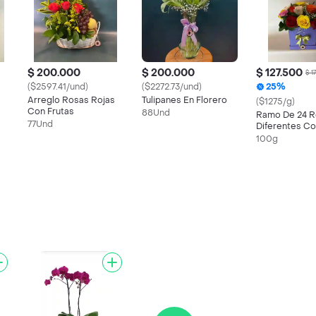
$ 200.000
$ 200.000
$ 127.500
$ 1
($2597.41/und)
($2272.73/und)
25%
Arreglo Rosas Rojas
Tulipanes En Florero
($1275/g)
Con Frutas
88Und
Ramo De 24 R
77Und
Diferentes Co
100g