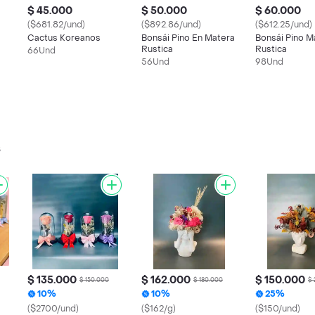
$ 45.000
$ 50.000
$ 60.000
($681.82/und)
($892.86/und)
($612.25/und)
Cactus Koreanos
Bonsái Pino En Matera
Bonsái Pino M
Rustica
Rustica
66Und
56Und
98Und
s
$ 135.000
$ 162.000
$ 150.000
$ 150.000
$ 180.000
$ 
10%
10%
25%
($2700/und)
($162/g)
($150/und)