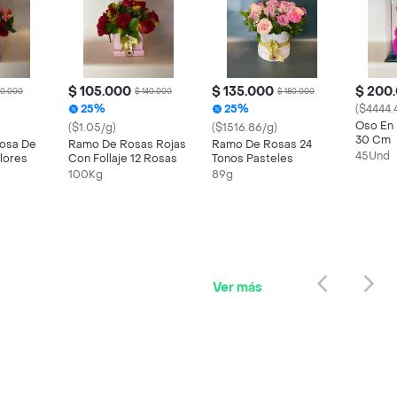
$ 105.000
$ 135.000
$ 200
70.000
$ 140.000
$ 180.000
25%
25%
($4444.
Oso En 
($1.05/g)
($1516.86/g)
30 Cm
osa De
Ramo De Rosas Rojas
Ramo De Rosas 24
45Und
lores
Con Follaje 12 Rosas
Tonos Pasteles
100Kg
89g
Ver más