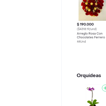
$ 190.000
($4318.19/und)
Arreglo Rosa Con
Chocolates Ferrero
44Und
Orquídeas