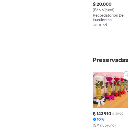
$ 20.000
($66.67/und)
Recordatorios De
Suculentas
300Und
Preservada
$ 143.910
$ 159.900
10%
($719.55/und)