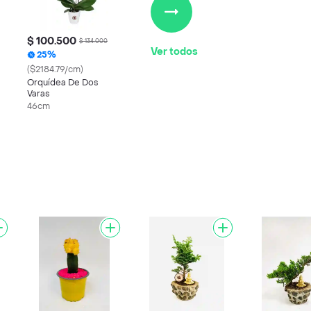
$ 100.500
$ 134.000
Ver todos
25%
($2184.79/cm)
Orquídea De Dos
Varas
46cm