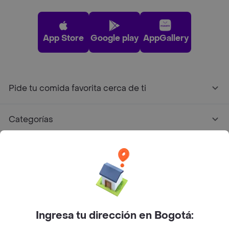
App Store
Google play
AppGallery
Pide tu comida favorita cerca de ti
Categorías
Únete a Rappi
Sobre Rappi
Facebook
Twitter
Instagram
Ingresa tu dirección en Bogotá: