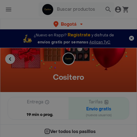
Bogotá
Regístrate
¿Nuevo en Rappi?
y disfruta de
envíos gratis por semanas
Aplican TyC
Cositero
Entrega
Tarifas
Envío gratis
19 min o prog.
(nuevos usuarios)
Ver todos los pasillos