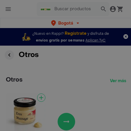
Bogotá
Regístrate
¿Nuevo en Rappi?
y disfruta de
envíos gratis por semanas
Aplican TyC
Otros
Otros
Ver más