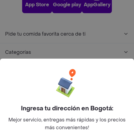
App Store
Google play
AppGallery
Pide tu comida favorita cerca de ti
Categorías
Únete a Rappi
Sobre Rappi
Facebook
Twitter
Instagram
Ingresa tu dirección en Bogotá:
Mejor servicio, entregas más rápidas y los precios
©
2026
Rappi Inc. All rights reserved.
más convenientes!